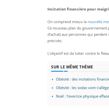
 votre ventre
Pourquoi manger moins
l les premiers
de protéines pourrait
Incitation financière pour maigri
 vos vacances ?
finalement être bénéfique
On comprend mieux la
nouvelle me
Ce nouveau plan du gouvernement pou
d’achat) aux personnes qui perdent d
précisés
.
L’objectif est de lutter contre le flé
SUR LE MÊME THÈME
Obésité : des incitations financ
Obésité : les sodas vont s'allége
Noël : l'exercice physique effac