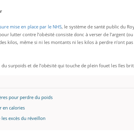
Mordue par une tique en
vacances, elle reste dans
r
le coma pendant 42 jours
sure mise en place par le NHS
, le système de santé public du R
r lutter contre l’obésité consiste donc à verser de l’argent (o
es kilos, même si ni les montants ni les kilos à perdre n’ont pas
au du surpoids et de l’obésité qui touche de plein fouet les îles br
ières pour perdre du poids
r en calories
e les excès du réveillon