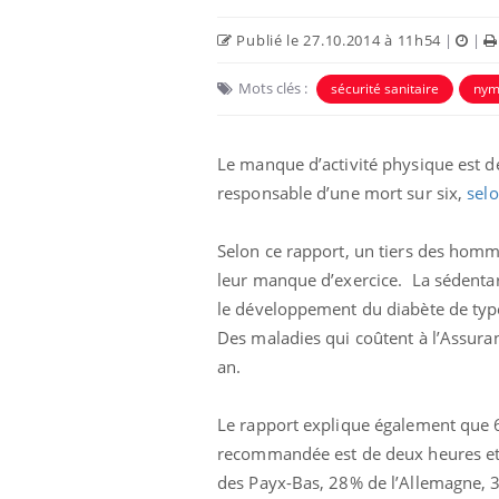
Publié le 27.10.2014 à 11h54
|
|
Mots clés :
sécurité sanitaire
nym
Le manque d’activité physique est dé
responsable d’une mort sur six,
selo
Selon ce rapport, un tiers des hom
leur manque d’exercice. La sédentari
le développement du diabète de type
e empêche-t-elle
Fortes chaleurs :
 la nuit ?
pourquoi le risque de
Des maladies qui coûtent à l’Assuran
noyade grimpe-t-il ?
an.
 fin du comprimé
Le Viagra pourrait-il
Le rapport explique également que 63
jours se profile-t-
freiner la propagation du
n ?
cancer ?
recommandée est de deux heures e
des Payx-Bas, 28% de l’Allemagne, 