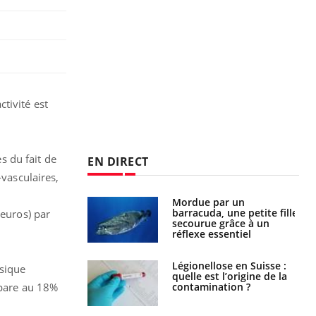
tivité est
s du fait de
EN DIRECT
-vasculaires,
Mordue par un
Comment gérer le
barracuda, une petite fille
sommeil des enfants en
’euros) par
secourue grâce à un
vacances ?
réflexe essentiel
Légionellose en Suisse :
Bilan prévention : ce que
ysique
quelle est l’origine de la
les kinés pourront
contamination ?
bientôt faire
pare au 18%