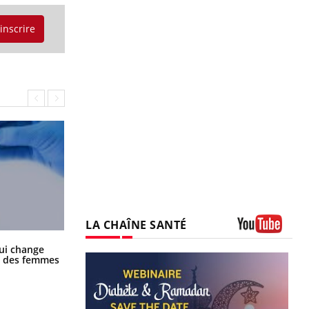
'inscrire
LA CHAÎNE SANTÉ
Youtube
La sieste empêche-t-elle de dormir
ui change
la nuit ?
ge des femmes