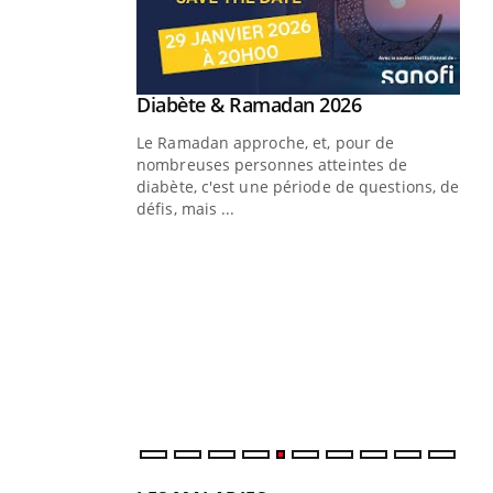
Youtube
Diabète & Ramadan 2026
Youtube
Le Ramadan approche, et, pour de
nombreuses personnes atteintes de
diabète, c'est une période de questions, de
défis, mais ...
Un « jumeau numérique » pour
CO
Youtube
You
faciliter l’accès à la médecine
Youtube
Cou
préventive
nou
Un établissement lié à un groupe
bou
mutualiste innove en matière de bilan de
épi
santé : l'utilisation d'un « jumeau
numérique » permet ...