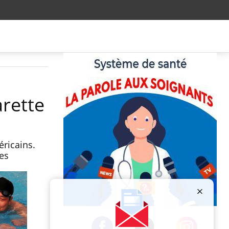
arette
ricains.
ies
Publicité