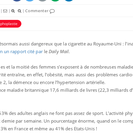
|
|
|
Commenter
phoplastie
sormais aussi dangereux que la cigarette au Royaume-Uni : l’inac
n un rapport cité par
le
Daily
Mail
.
mes et la moitié des femmes s’exposent à de nombreuses maladie
té entraîne, en effet, l’obésité, mais aussi des problèmes cardio
 2, la démence ou encore l’hypertension artérielle.
Grossesse et chaleur : ce
que dit la science
ce maladie britannique 17,6 milliards de livres (22,3 milliards d
Le smartphone nuit-il à
% des adultes anglais ne font pas assez de sport. L’activité ph
l'apprentissage de la
lecture ?
t demie par semaine. Un pourcentage énorme, quand on le com
33% en France et même au 41% des Etats-Unis !