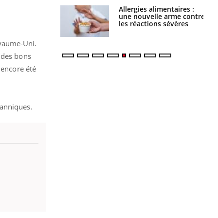
Allergies alimentaires :
TDAH : quel est ce
une nouvelle arme contre
traitement autorisé aux
les réactions sévères
États-Unis ?
oyaume-Uni.
u des bons
 encore été
itanniques.