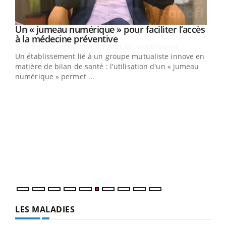
Un « jumeau numérique » pour faciliter l’accès
Youtube
Youtube
à la médecine préventive
Un établissement lié à un groupe mutualiste innove en
e
matière de bilan de santé : l'utilisation d'un « jumeau
numérique » permet ...
COU
You
Coup
vous
épis
LES MALADIES