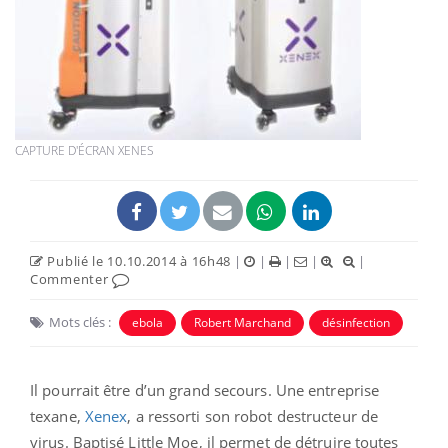
CAPTURE D'ÉCRAN XENES
Publié le 10.10.2014 à 16h48
|
|
|
|
|
Commenter
Mots clés :
ebola
Robert Marchand
désinfection
Il pourrait être d’un grand secours. Une entreprise
texane,
Xenex
, a ressorti son robot destructeur de
virus. Baptisé Little Moe, il permet de détruire toutes