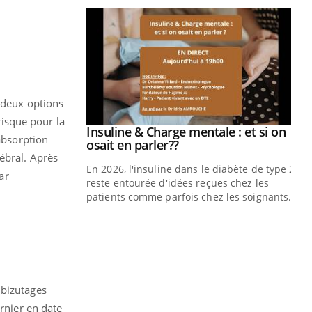
r deux options
risque pour la
prendre pour
Insuline & Charge mentale : et si on
Youtube
 absorption
Youtube
osait en parler??
ébral. Après
illard mental ou
En 2026, l'insuline dans le diabète de type 2
ar
ptômes de la
reste entourée d'idées reçues chez les
ples ce qui la rend
patients comme parfois chez les soignants.
Ec
You
pré
L'é
ryt
sol
s bizutages
sont
ernier en date