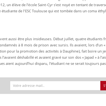
12, un élève de l’école Saint-Cyr s’est noyé en tentant de traver
une étudiante de l’ESC Toulouse qui est tombée dans un coma éthy
nt aussi être plus insidieuses. Début juillet, quatre étudiants f
ondamnés à 8 mois de prison avec sursis. Ils avaient, lors d’un «
iation pour la promotion des activités à Dauphine), fait boire u
s l’avaient déshabillé et avaient gravé sur son dos « Japad » à l’a
es aient aujourd’hui disparu, l’étudiant ne se serait toujours pa
S