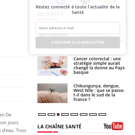
Restez connecté à toute l’actualité de la
Twitter
Facebook
Instagram
Santé
EN DIRECT
é infantile : un
Toujours connectés :
s’interroge sur
comment le travail
x élevé en France
empiète de plus en plus
S'INSCRIRE À LA NEWSLETTER
sur nos soirées
e à risque : ce jus
Cancer colorectal : une
attire l'attention
stratégie simple aurait
rcheurs
changé la donne au Pays
basque
 oublier les
Chikungunya, dengue,
en vacances ?
West Nile : que se passe-
t-il dans le sud de la
France ?
ian De
ois jours
LA CHAÎNE SANTÉ
 d’eau. Trois
Youtube