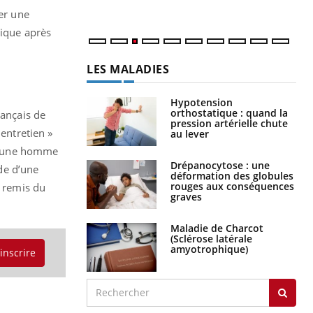
ser une
lique après
LES MALADIES
Hypotension
orthostatique : quand la
rançais de
pression artérielle chute
 entretien »
au lever
n jeune homme
Drépanocytose : une
ide d’une
déformation des globules
rouges aux conséquences
s remis du
graves
Maladie de Charcot
(Sclérose latérale
amyotrophique)
'inscrire