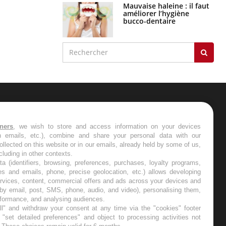
Mauvaise haleine : il faut
améliorer l’hygiène
bucco-dentaire
ER
tners
, we wish to store and access information on your devices
in emails, etc.), combine and share your personal data with our
s les semaines les meilleures
ollected on this website or in our emails, already held by some of us,
ncluding in other contexts.
ta (identifiers, browsing, preferences, purchases, loyalty programs,
es and emails, phone, precise geolocation, etc.) allows developing
ervices, content, commercial offers and ads across your devices and
 by email, post, SMS, phone, audio, and video), personalising them,
RE
rformance, and analysing audiences.
l" and withdraw your consent at any time via the "cookies" footer
"set detailed preferences" and object to processing activities not