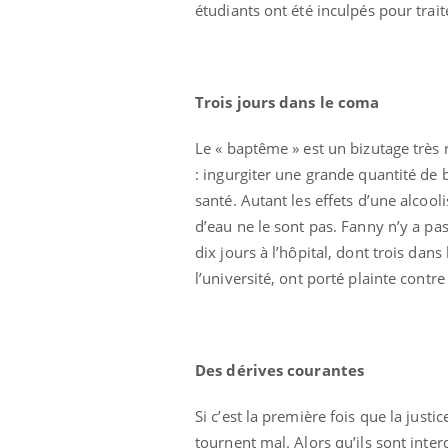
étudiants ont été inculpés pour trai
Trois jours dans le coma
Le « baptême » est un bizutage très 
: ingurgiter une grande quantité de b
Ecz
You
santé. Autant les effets d’une alcoo
exp
d’eau ne le sont pas. Fanny n’y a pa
Il y
dix jours à l’hôpital, dont trois dan
d'au
l’université, ont porté plainte contr
ques
mont
Des dérives courantes
Si c’est la première fois que la justi
tournent mal. Alors qu’ils sont inte