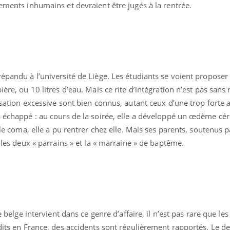
tements inhumains et devraient être jugés à la rentrée.
répandu à l’université de Liège. Les étudiants se voient propose
ière, ou 10 litres d’eau. Mais ce rite d’intégration n’est pas sans 
éma Chronique des Mains :
Carence en fer : com
tube
Youtube
lisation excessive sont bien connus, autant ceux d’une trop forte
Youtube
Youtube
liquer ma maladie
prévenir
s échappé : au cours de la soirée, elle a développé un œdème cér
 a des sujets qui sont faciles à aborder...
Fatigue, irritabilité, brou
s le coma, elle a pu rentrer chez elle. Mais ses parents, soutenus p
tres non ! D'un côté, poser des
même alopécie… Les sym
e les deux « parrains » et la « marraine » de baptême.
tions sur la maladie d'un proche c'est
carence en fer sont multi
rer ...
...
ce belge intervient dans ce genre d’affaire, il n’est pas rare que le
rdits en France, des accidents sont régulièrement rapportés. Le d