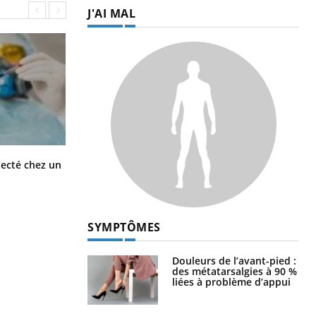
J'AI MAL
Mortalité infantile : un rapport
tecté chez un
s’interroge sur son taux élevé en
France
SYMPTÔMES
Douleurs de l’avant-pied :
des métatarsalgies à 90 %
liées à problème d’appui