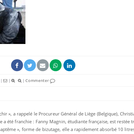
Syndrome métabolique :
Mortalit
quels sont les meilleurs
rapport 
exercices physiques ?
son tau
Comment éviter une otite
Grossess
pendant les vacances ?
naturel 
des che
|
|
|
Commenter
Hantavirus : un cas
Comment
détecté chez un touriste
écrans 
en France
nchir », a rappelé le Procureur Général de Liège (Belgique), Christ
 a été franchie : Fanny Magnin, étudiante française, est restée tr
aptême », forme de bizutage, elle a rapidement absorbé 10 litres