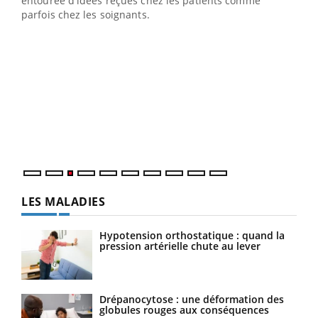
entourée d'idées reçues chez les patients comme
parfois chez les soignants.
Ecz
You
pour
L'ét
Vaca
Nos 
LES MALADIES
Hypotension orthostatique : quand la
pression artérielle chute au lever
Drépanocytose : une déformation des
globules rouges aux conséquences