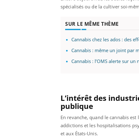
mut
air… Nos mains
défis, mais ...
spécialisés ou de la cultiver soi-mê
sant
num
SUR LE MÊME THÈME
Cannabis chez les ados : des eff
Cannabis : même un joint par m
Cannabis : l’OMS alerte sur un 
L’intérêt des industri
publique
En revanche, quand le cannabis est la
addictions et les hospitalisations p
et aux États-Unis.