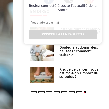
Restez connecté à toute l’actualité de la
Twitter
Facebook
Instagram
Santé
EN DIRECT
 : qui sont
Un environnement
t ceux qui
instable durant l’enfance
t à dorer leur
peut-il impacter la santé
S'INSCRIRE À LA NEWSLETTER
mentale ?
t antidouleur
Douleurs abdominales,
était risqué pour
nausées : comment
au ?
traiter ?
 savoir si une
Risque de cancer : sous-
hérapie est
estime-t-on l’impact du
?
surpoids ?