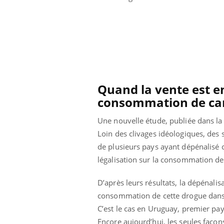
Quand la vente est e
consommation de ca
Une nouvelle étude, publiée dans l
Loin des clivages idéologiques, des s
de plusieurs pays ayant dépénalisé c
légalisation sur la consommation de
Youtube
 Mains : se
Diabète & Ramadan 2026
Un 
Youtube
You
D’après leurs résultats, la dépénalis
outube
fac
consommation de cette drogue dans l
Le Ramadan approche, et, pour de
pré
un tout nouveau
nombreuses personnes atteintes de
C’est le cas en Uruguay, premier pay
Un 
lage, piscine,
diabète, c'est une période de questions, de
Encore aujourd’hui, les seules façon