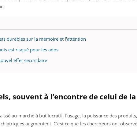
ualiste innove en matière de bilan de
épisode, une ...
me.
é : l'utilisation d'un « jumeau
érique » permet ...
ets durables sur la mémoire et l'attention
ois est risqué pour les ados
nouvel effet secondaire
els, souvent à l’encontre de celui de l
issé au marché à but lucratif, l’usage, la puissance des produits,
sychiatriques augmentent. C’est ce que les chercheurs ont obser