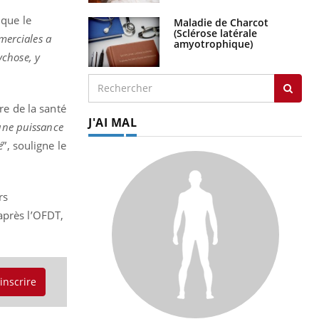
que le
Maladie de Charcot
(Sclérose latérale
merciales a
amyotrophique)
ychose, y
re de la santé
J'AI MAL
une puissance
é
”, souligne le
rs
après l’OFDT,
'inscrire