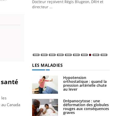
Docteur reçoivent Régis Blugeon, DRH et
directeur ...
Ec
You
quo
Dan
der
com
et é
LES MALADIES
Hypotension
a santé
orthostatique : quand la
pression artérielle chute
au lever
 les
Drépanocytose : une
vé au Canada
déformation des globules
rouges aux conséquences
graves