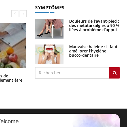
SYMPTÔMES
Douleurs de l’avant-pied :
des métatarsalgies à 90 %
liées à problème d’appui
Mauvaise haleine : il faut
améliorer l’hygiène
bucco-dentaire
Grossesse et chaleur : ce que dit la
s de
science
alement être
elcome
ER