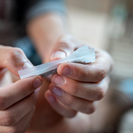
Le décalage des horaires
Bronzage
d'été : quel impact sur le
vraimen
sommeil ?
cherchen
peau ?
Grossesse : ces polluants
Et si ce
pourraient influencer le
courant 
poids des enfants
le cerve
Autisme : pourquoi le
Comment
cerveau reconnaît-il les
psychot
visages autrement ?
efficace 