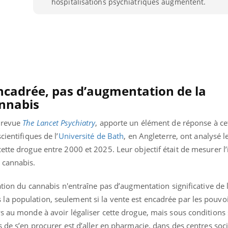
hospitalisations psychiatriques augmentent.
ncadrée, pas d’augmentation de la
nnabis
a revue
The Lancet Psychiatry
, apporte un élément de réponse à ce
cientifiques de l’
Université de Bath
, en Angleterre, ont analysé 
ette drogue entre 2000 et 2025. Leur objectif était de mesurer l
 cannabis.
« jumeau numérique » pour
COUP DE FOOD sur le
tube
Youtube
ation du cannabis n'entraîne pas d’augmentation significative de 
iliter l’accès à la médecine
a population, seulement si la vente est encadrée par les pouvoi
Youtube
Coup de food sur le diabèt
ventive
nouveau rendez-vous culi
s au monde à avoir légaliser cette drogue, mais sous conditions s
établissement lié à un groupe
bouscule les idées reçues
s de s’en procurer est d’aller en pharmacie, dans des centres soc