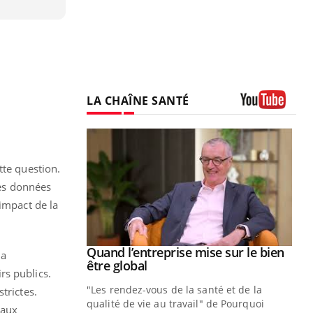
LA CHAÎNE SANTÉ
Youtube
tte question.
les données
’impact de la
Youtube
 diabète
Quand l’entreprise mise sur le bien
Youtube
la
Youtube
être global
rs publics.
e, c'est votre
"Les rendez-vous de la santé et de la
naire qui
trictes.
qualité de vie au travail" de Pourquoi
 ! Dans cet
iaux