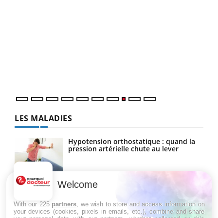
Ecz
You
(3/3
Dans
vous
quot
LES MALADIES
Hypotension orthostatique : quand la
pression artérielle chute au lever
Welcome
Drépanocytose : une déformation des
globules rouges aux conséquences
graves
With our 225
partners
, we wish to store and access information on
your devices (cookies, pixels in emails, etc.), combine and share