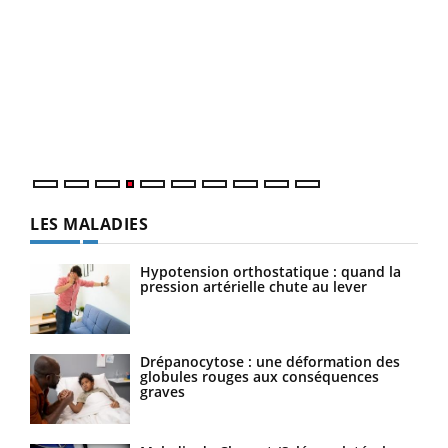
Dia
You
Le 
pers
ques
LES MALADIES
Hypotension orthostatique : quand la
pression artérielle chute au lever
Drépanocytose : une déformation des
globules rouges aux conséquences
graves