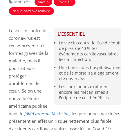
Mots clés :
vaccin
Covid-19
risque cardiovasculaire
Le vaccin contre le
L'ESSENTIEL
coronavirus est
Le vaccin contre le Covid réduit
censé prévenir les
de près de 40 % les
formes graves de la
événements cardiovasculaires
liés à l'infection.
maladie, mais il
Une baisse des hospitalisations
pourrait aussi
et de la mortalité a également
protéger
été observée.
durablement le
Les chercheurs explorent
cœur. Selon une
encore les mécanismes à
l'origine de ces bénéfices.
nouvelle étude
américaine publiée
dans le
JAMA Internal Medicine
, les personnes vaccinées
présentent en effet un risque nettement plus faible
d'accidents cardiovasculaires associés au Covid-19,