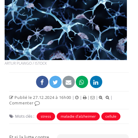
ARTUR PLAWGO / ISTOCK
Publié le 27.12.2024 à 16h00
|
|
|
|
|
Commenter
Mots clés :
stress
maladie d'alzheimer
cellule
Et si la lutte contre