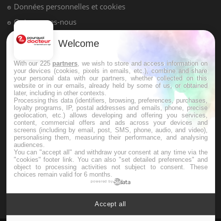
pression artérielle chute au lever
Welcome
Drépanocytose : une déformation des
globules rouges aux conséquences
graves
With our 225
partners
, we wish to store and access information on
your devices (cookies, pixels in emails, etc.), combine and share
your personal data with our partners, whether collected on this
website or in our emails, already held by some of us, or obtained
Maladie de Charcot (Sclérose latérale
later, including in other contexts.
amyotrophique)
Processing this data (identifiers, browsing, preferences, purchases,
loyalty programs, IP, postal addresses and emails, phone, precise
geolocation, etc.) allows developing and offering you services,
content, commercial offers and ads across your devices and
screens (including by email, post, SMS, phone, audio, and video),
personalising them, measuring their performance, and analysing
audiences.
You can "accept all" and withdraw your consent at any time via the
"cookies" footer link
. You can also "set detailed preferences" and
object to processing activities not subject to consent. These
choices remain valid for 6 months.
powered by
Accept all