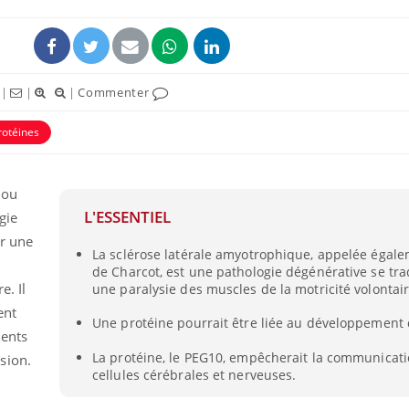
|
|
|
Commenter
rotéines
 ou
L'ESSENTIEL
gie
ar une
La sclérose latérale amyotrophique, appelée égal
de Charcot, est une pathologie dégénérative se tra
e. Il
une paralysie des muscles de la motricité volontair
ent
Une protéine pourrait être liée au développement 
ments
La protéine, le PEG10, empêcherait la communicati
sion.
cellules cérébrales et nerveuses.