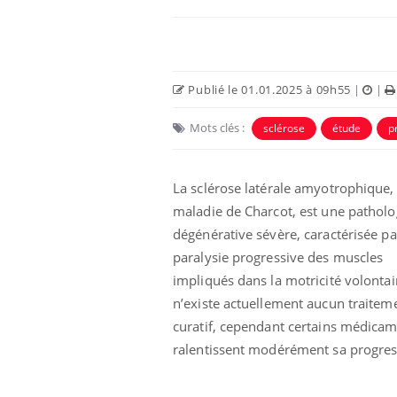
Publié le 01.01.2025 à 09h55
|
|
Mots clés :
sclérose
étude
p
La sclérose latérale amyotrophique,
maladie de Charcot, est une patholo
dégénérative sévère, caractérisée p
paralysie progressive des muscles
impliqués dans la motricité volontair
n’existe actuellement aucun traitem
curatif, cependant certains médica
ralentissent modérément sa progres