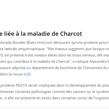
 liée à la maladie de Charcot
olorado-Bouder (États-Unis) ont découvert qu’une protéine pourr
rose latérale amyotrophique.
"Nos travaux suggèrent que lorsque ce
 est présente à des niveaux élevés dans les tissus nerveux, elle mod
ère qui contribue à la maladie de Charcot"
, a indiqué Alexandra 
fesseure adjointe au département de biochimie de l’Université du
 dans la revue
eLife
.
a protéine PEG10 serait impliquée dans le développement du plac
Youtube
P DE FOOD sur le diabète
Quand l’entreprise mi
tube
Youtube
limenter certaines pathologies comme des cancers ou le syndr
Youtube
être global
 de food sur le diabète, c'est votre
, si elle est présente en excès dans certaines zones de l’organi
"Les rendez-vous de la sa
veau rendez-vous culinaire qui
qualité de vie au travail"
cule les idées reçues ! Dans cet