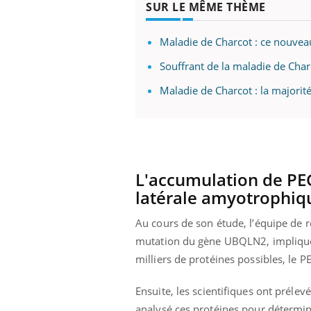
mutualiste innove en matière de bilan de
épis
SUR LE MÊME THÈME
santé : l'utilisation d'un « jumeau
numérique » permet ...
Maladie de Charcot : ce nouveau
Souffrant de la maladie de Charc
Maladie de Charcot : la majorit
L'accumulation de PEG
latérale amyotrophiq
Au cours de son étude, l’équipe de 
mutation du gène UBQLN2, impliqué 
milliers de protéines possibles, le PE
Ensuite,
les scientifiques ont prélev
analysé ces protéines pour détermin