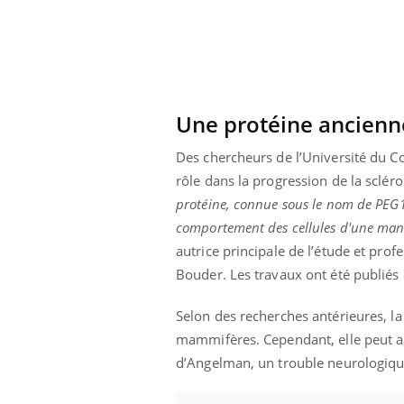
Une protéine ancienne
Des chercheurs de l’Université du C
rôle dans la progression de la sclé
protéine, connue sous le nom de PEG10,
comportement des cellules d'une mani
autrice principale de l’étude et pro
Bouder. Les travaux ont été publiés
Selon des recherches antérieures, l
Youtube
026
Un « jumeau numérique » pour
COU
Youtube
You
mammifères. Cependant, elle peut a
faciliter l’accès à la médecine
 pour de
Youtube
Coup
préventive
d’Angelman, un trouble neurologique
eintes de
nou
Un établissement lié à un groupe
 de questions, de
bous