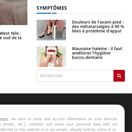
SYMPTÔMES
Douleurs de l’avant-pied :
des métatarsalgies à 90 %
liées à problème d’appui
Les médicaments GLP-1 protègent-
West Nile :
ils aussi les os ?
le sud de la
Mauvaise haleine : il faut
améliorer l’hygiène
bucco-dentaire
ER
tners
, we wish to store and access information on your devices
in emails, etc.), combine and share your personal data with our
s les semaines les meilleures
ollected on this website or in our emails, already held by some of us,