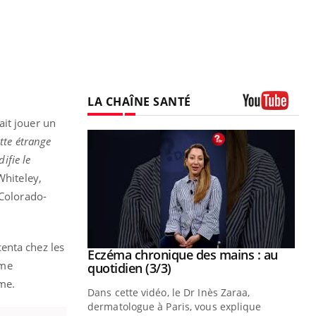
LA CHAÎNE SANTÉ
Youtube
ait jouer un
tte étrange
ifie le
Whiteley,
 Colorado-
enta chez les
se sur le bien
Eczéma chronique des mains : au
Youtube
ome
Youtube
quotidien (3/3)
sme.
nté et de la
Dans cette vidéo, le Dr Inès Zaraa,
 de Pourquoi
dermatologue à Paris, vous explique