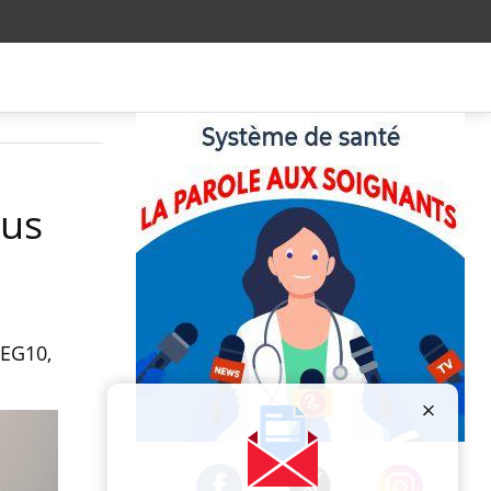
rus
PEG10,
Publicité