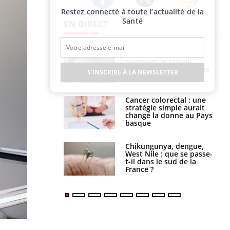
Restez connecté à toute l’actualité de la
Twitter
Facebook
Instagram
Santé
EN DIRECT
Toujours connectés :
comment le travail
empiète de plus en plus
S'INSCRIRE À LA NEWSLETTER
sur nos soirées
Cancer colorectal : une
stratégie simple aurait
changé la donne au Pays
basque
Chikungunya, dengue,
West Nile : que se passe-
t-il dans le sud de la
France ?