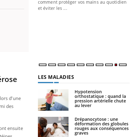
Blugeon, DRH et
comment protéger vos mains au quotidien
et éviter les ...
Ec
You
sy
Une
sèc
per
irri
LES MALADIES
érose
Hypotension
orthostatique : quand la
lors d’une
pression artérielle chute
au lever
rmi des
Drépanocytose : une
déformation des globules
 ont ensuite
rouges aux conséquences
graves
téines