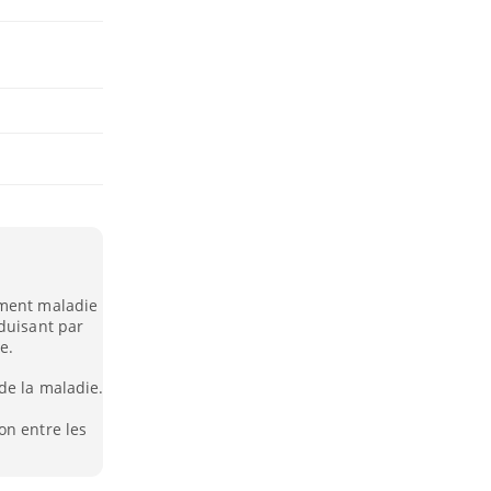
ement maladie
duisant par
e.
de la maladie.
on entre les