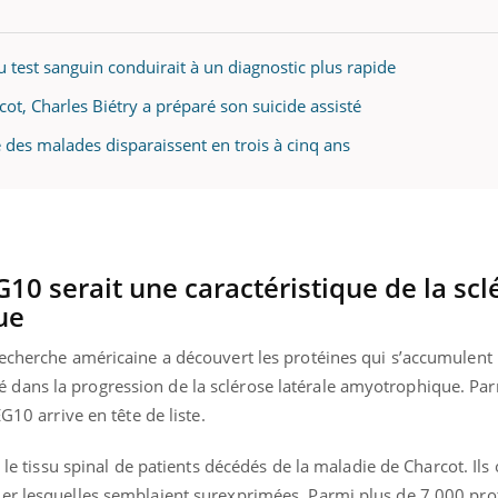
Docteur reçoivent Régis 
ode, une ...
directeur ...
 test sanguin conduirait à un diagnostic plus rapide
ot, Charles Biétry a préparé son suicide assisté
é des malades disparaissent en trois à cinq ans
10 serait une caractéristique de la scl
ue
recherche américaine a découvert les protéines qui s’accumulent 
dans la progression de la sclérose latérale amyotrophique. Pa
G10 arrive en tête de liste.
é le tissu spinal de patients décédés de la maladie de Charcot. Ils
er lesquelles semblaient surexprimées. Parmi plus de 7.000 pro