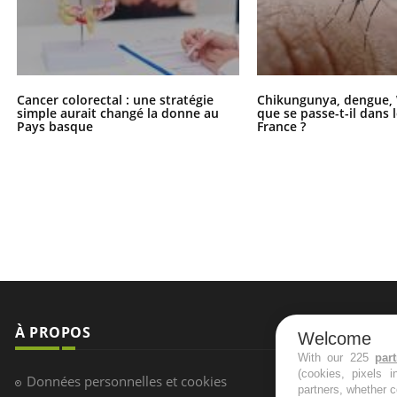
Cancer colorectal : une stratégie
Chikungunya, dengue, 
simple aurait changé la donne au
que se passe-t-il dans 
Pays basque
France ?
À PROPOS
NEWSLETT
Welcome
With our 225
par
(cookies, pixels 
Recevez toute
Données personnelles et cookies
partners, whether c
infos santé