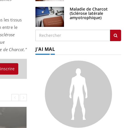
Maladie de Charcot
(Sclérose latérale
amyotrophique)
 les tissus
 entre le
sclérose
bue
J'AI MAL
e de Charcot."
'inscrire