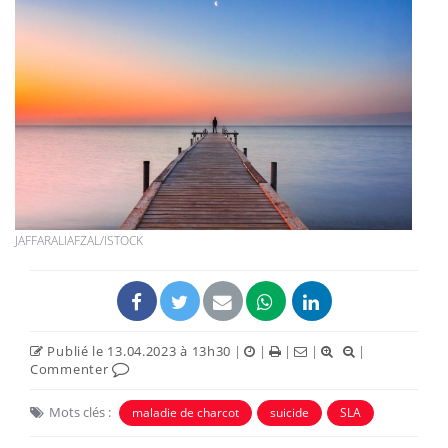
JAFFARALIAFZAL/ISTOCK
Publié le 13.04.2023 à 13h30
|
|
|
|
|
Commenter
Mots clés :
maladie de charcot
suicide
SLA