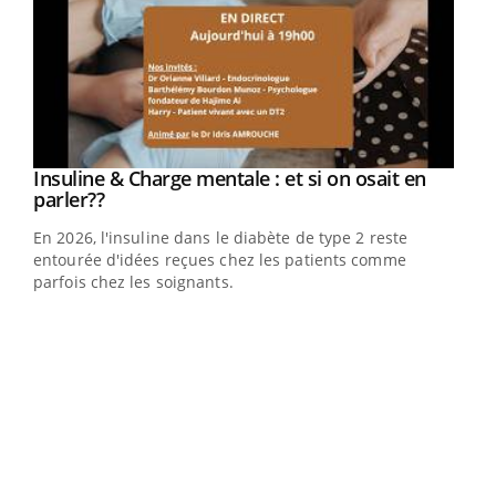
Youtube
Insuline & Charge mentale : et si on osait en
Youtube
Youtube
parler??
En 2026, l'insuline dans le diabète de type 2 reste
entourée d'idées reçues chez les patients comme
parfois chez les soignants.
Ecz
You
pour
L'ét
Vaca
Nos 