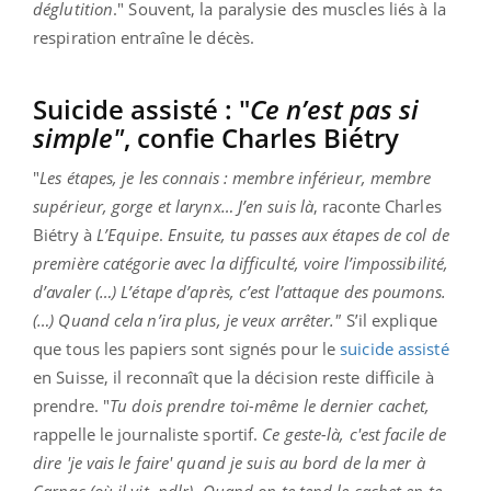
déglutition
." Souvent, la paralysie des muscles liés à la
respiration entraîne le décès.
Suicide assisté : "
Ce n’est pas si
simple"
, confie Charles Biétry
"
Les étapes, je les connais : membre inférieur, membre
supérieur, gorge et larynx… J’en suis là
, raconte Charles
Biétry à
L’Equipe
.
Ensuite, tu passes aux étapes de col de
première catégorie avec la difficulté, voire l’impossibilité,
d’avaler (…) L’étape d’après, c’est l’attaque des poumons.
(…) Quand cela n’ira plus, je veux arrêter."
S’il explique
que tous les papiers sont signés pour le
suicide assisté
en Suisse, il reconnaît que la décision reste difficile à
prendre. "
Tu dois prendre toi-même le dernier cachet,
rappelle le journaliste sportif.
Ce geste-là, c'est facile de
dire 'je vais le faire' quand je suis au bord de la mer à
Carnac (où il vit, ndlr). Quand on te tend le cachet en te