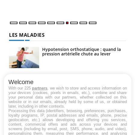
DRH 
LES MALADIES
Hypotension orthostatique : quand la
pression artérielle chute au lever
Drépanocytose : une déformation des
globules rouges aux conséquences
Welcome
graves
With our 225
partners
, we wish to store and access information on
your devices (cookies, pixels in emails, etc.), combine and share
your personal data with our partners, whether collected on this
website or in our emails, already held by some of us, or obtained
Maladie de Charcot (Sclérose latérale
later, including in other contexts.
amyotrophique)
Processing this data (identifiers, browsing, preferences, purchases,
loyalty programs, IP, postal addresses and emails, phone, precise
geolocation, etc.) allows developing and offering you services,
content, commercial offers and ads across your devices and
screens (including by email, post, SMS, phone, audio, and video),
personalising them, measuring their performance, and analysing