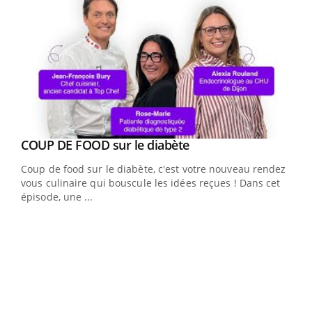
Youtube
cès
COUP DE FOOD sur le diabète
Youtube
Coup de food sur le diabète, c'est votre nouveau rendez-
 en
vous culinaire qui bouscule les idées reçues ! Dans cet
u
épisode, une ...
Qua
You
"Les
trav