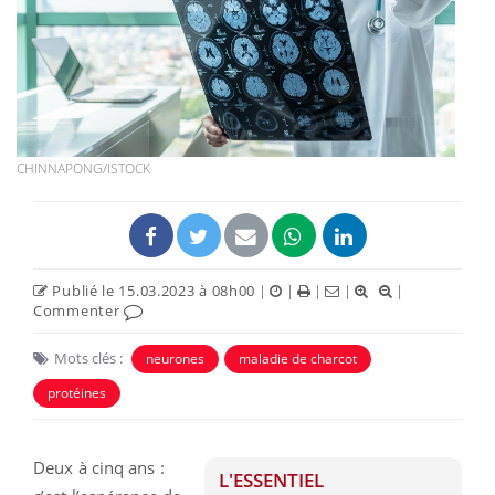
CHINNAPONG/ISTOCK
Publié le 15.03.2023 à 08h00
|
|
|
|
|
Commenter
Mots clés :
neurones
maladie de charcot
protéines
Deux à cinq ans :
L'ESSENTIEL