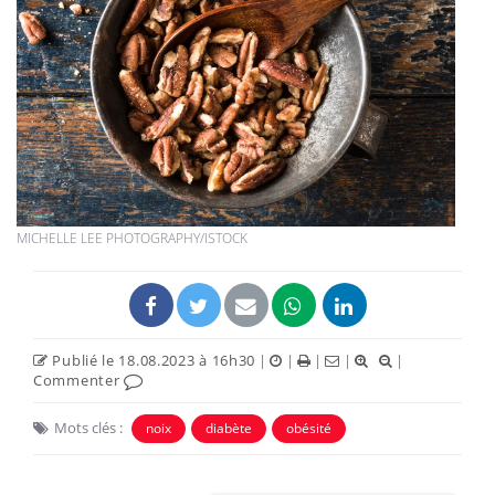
MICHELLE LEE PHOTOGRAPHY/ISTOCK
Publié le 18.08.2023 à 16h30
|
|
|
|
|
Commenter
Mots clés :
noix
diabète
obésité