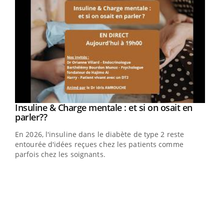
Youtube
Insuline & Charge mentale : et si on osait en
Youtube
Youtube
parler??
En 2026, l'insuline dans le diabète de type 2 reste
entourée d'idées reçues chez les patients comme
parfois chez les soignants.
Ecz
You
pour
L'ét