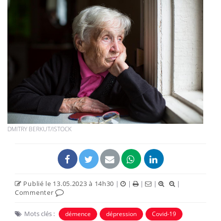
DMITRY BERKUT/ISTOCK
Publié le 13.05.2023 à 14h30
|
|
|
|
|
Commenter
Mots clés :
démence
dépression
Covid-19