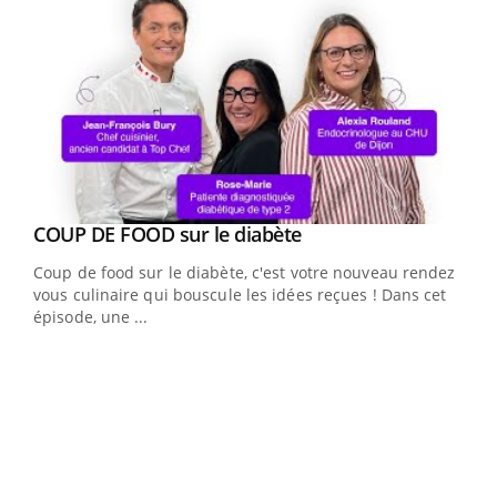
Youtube
cès
COUP DE FOOD sur le diabète
Youtube
Coup de food sur le diabète, c'est votre nouveau rendez-
 en
vous culinaire qui bouscule les idées reçues ! Dans cet
u
épisode, une ...
Qua
You
"Les
trav