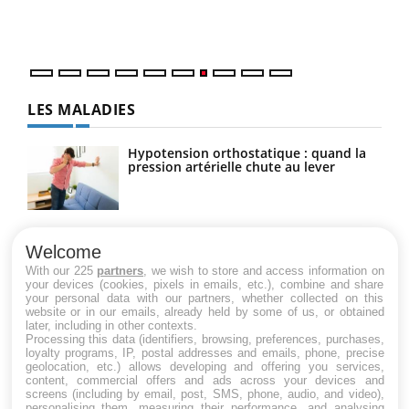
DRH 
LES MALADIES
Hypotension orthostatique : quand la
pression artérielle chute au lever
Drépanocytose : une déformation des
globules rouges aux conséquences
Welcome
graves
With our 225
partners
, we wish to store and access information on
your devices (cookies, pixels in emails, etc.), combine and share
your personal data with our partners, whether collected on this
website or in our emails, already held by some of us, or obtained
Maladie de Charcot (Sclérose latérale
later, including in other contexts.
amyotrophique)
Processing this data (identifiers, browsing, preferences, purchases,
loyalty programs, IP, postal addresses and emails, phone, precise
geolocation, etc.) allows developing and offering you services,
content, commercial offers and ads across your devices and
screens (including by email, post, SMS, phone, audio, and video),
personalising them, measuring their performance, and analysing