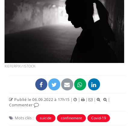
KIEFERPIX / ISTOCK
Publié le 06.09.2022 à 17h15
|
|
|
|
|
Commenter
Mots clés :
suicide
confinement
Covid-19