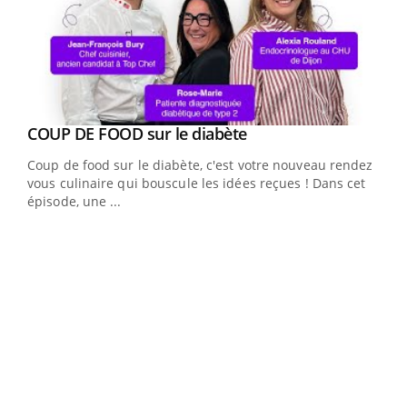
Youtube
cès
COUP DE FOOD sur le diabète
Youtube
Coup de food sur le diabète, c'est votre nouveau rendez-
 en
vous culinaire qui bouscule les idées reçues ! Dans cet
u
épisode, une ...
Qua
You
"Les
trav
DRH 