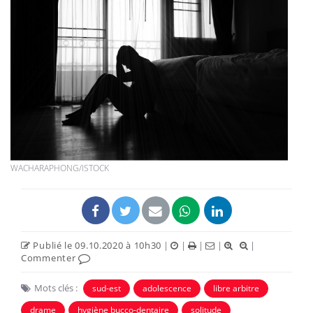
WACHARAPHONG/ISTOCK
Publié le 09.10.2020 à 10h30
|
|
|
|
|
Commenter
Mots clés :
sud-est
adolescence
libre arbitre
drame
hygiène bucco-dentaire
solitude