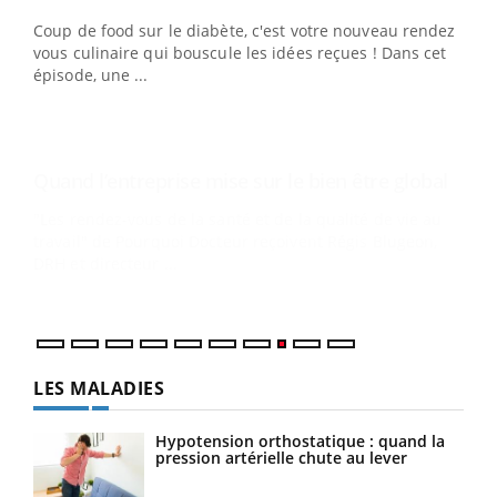
Coup de food sur le diabète, c'est votre nouveau rendez-
"Les rendez-vous de la santé et de la qualité de vie au
vous culinaire qui bouscule les idées reçues ! Dans cet
travail" de Pourquoi Docteur reçoivent Régis Blugeon,
épisode, une ...
DRH et directeur ...
Ecz
You
(3/3
Dans
vous
quot
LES MALADIES
Hypotension orthostatique : quand la
pression artérielle chute au lever