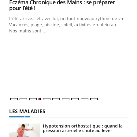
Eczéma Chronique des Mains : se préparer
Youtube
Youtube
pour l’été !
L'été arrive… et avec lui, un tout nouveau rythme de vie !
Vacances, plage, piscine, soleil, activités en plein air…
Nos mains sont ...
Dia
You
Le 
pers
ques
LES MALADIES
Hypotension orthostatique : quand la
pression artérielle chute au lever