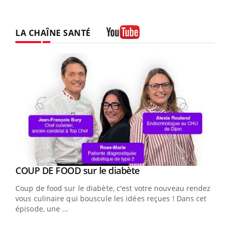
LA CHAÎNE SANTÉ
Youtube
Youtube
cès
COUP DE FOOD sur le diabète
Youtube
Coup de food sur le diabète, c'est votre nouveau rendez-
 en
vous culinaire qui bouscule les idées reçues ! Dans cet
u
épisode, une ...