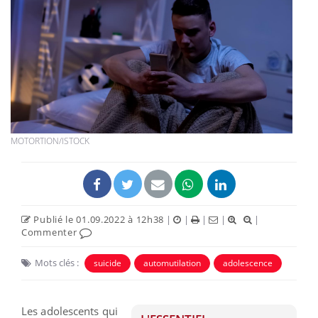
MOTORTION/ISTOCK
Publié le 01.09.2022 à 12h38
|
|
|
|
|
Commenter
Mots clés :
suicide
automutilation
adolescence
Les adolescents qui