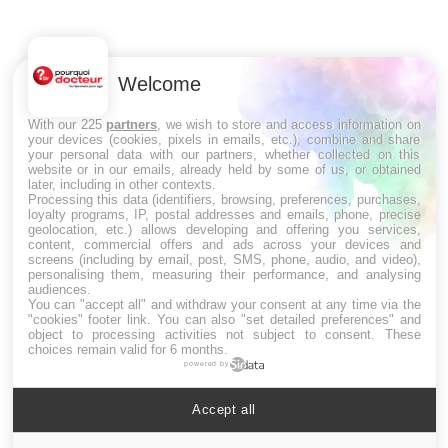
Qua
You
Welcome
"Les
trav
With our 225
partners
, we wish to store and access information on
DRH 
your devices (cookies, pixels in emails, etc.), combine and share
your personal data with our partners, whether collected on this
website or in our emails, already held by some of us, or obtained
later, including in other contexts.
Processing this data (identifiers, browsing, preferences, purchases,
loyalty programs, IP, postal addresses and emails, phone, precise
geolocation, etc.) allows developing and offering you services,
LES MALADIES
content, commercial offers and ads across your devices and
screens (including by email, post, SMS, phone, audio, and video),
personalising them, measuring their performance, and analysing
Hypotension orthostatique : quand la
audiences.
pression artérielle chute au lever
You can "accept all" and withdraw your consent at any time via the
"cookies" footer link
. You can also "set detailed preferences" and
object to processing activities not subject to consent. These
choices remain valid for 6 months.
powered by
Drépanocytose : une déformation des
globules rouges aux conséquences
graves
Accept all