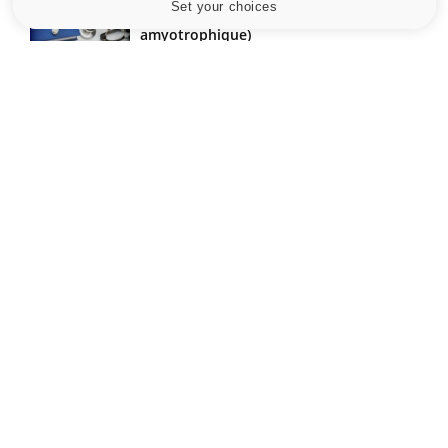
Set your choices
Cookies settings
Maladie de Charcot (Sclérose latérale
amyotrophique)
Le site santé de référence avec chaque jour toute l'actualité
médicale decryptée par des médecins en exercice et les
conseils des meilleurs spécialistes.
À PROPOS