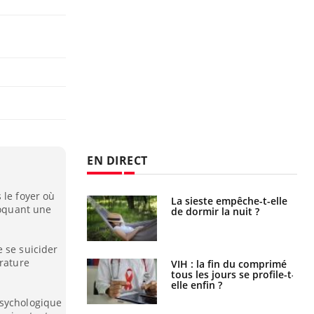
EN DIRECT
 le foyer où
unya, dengue,
La sieste empêche-t-elle
voquant une
e : que se passe-
de dormir la nuit ?
s le sud de la
 se suicider
érature
icaments GLP-1
VIH : la fin du comprimé
t-ils aussi les os
tous les jours se profile-t-
elle enfin ?
psychologique