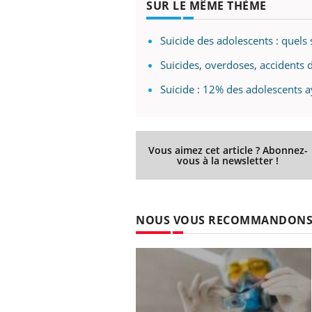
SUR LE MÊME THÈME
Suicide des adolescents : quels 
Suicides, overdoses, accidents 
Eczéma Chronique des Mains :
Car
Youtube
You
Youtube
expliquer ma maladie
pré
Suicide : 12% des adolescents a
Il y a des sujets qui sont faciles à aborder...
Fati
d'autres non ! D'un côté, poser des
mêm
questions sur la maladie d'un proche c'est
care
montrer ...
...
Vous aimez cet article ? Abonnez-
vous à la newsletter !
NOUS VOUS RECOMMANDON