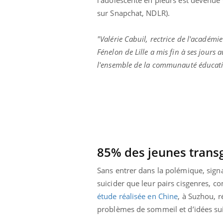
Grossesse à risque : ce jus
sur Snapchat, NDLR).
naturel attire l'attention
des chercheurs
"Valérie Cabuil, rectrice de l'académi
Fénelon de Lille a mis fin à ses jours
l'ensemble de la communauté éducati
85% des jeunes transg
Sans entrer dans la polémique, sign
suicider que leur pairs cisgenres, co
étude réalisée en Chine
, à Suzhou, 
problèmes de sommeil et d’idées sui