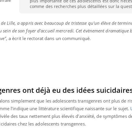
plus importante de ces adolescents est donc nécess
Cancer colorectal : une
Cytomég
comme des recherches plus détaillées sur la quest
stratégie simple aurait
change d
changé la donne au Pays
charge 
basque
enceint
e de Lille, a appris avec beaucoup de tristesse qu'un élève de termin
 au sein de son foyer d'accueil mercredi. Cet évènement dramatique 
ve"
, a écrit le rectorat dans un communiqué.
enres ont déjà eu des idées suicidaire
alons simplement que les adolescents transgenres ont plus de ri
mme l’indique une littérature scientifique naissante sur le sujet.
révèle des taux nettement plus élevés d'anxiété, de symptômes dé
cidaires chez les adolescents transgenres.