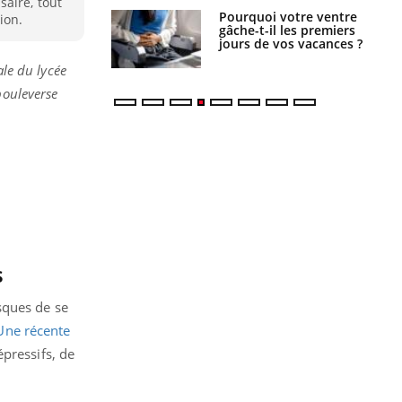
aire, tout
alovirus : ce qui
Pourquoi votre ventre
ion.
ans la prise en
gâche-t-il les premiers
des femmes
jours de vos vacances ?
es
ale du lycée
bouleverse
s
sques de se
Une récente
pressifs, de