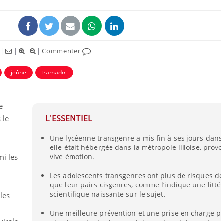
|
|
|
Commenter
jeûne
tramadol
e
L'ESSENTIEL
 le
Une lycéenne transgenre a mis fin à ses jours dans
Comment oublier les
Chikung
elle était hébergée dans la métropole lilloise, pro
écrans en vacances ?
West Nil
t-il dan
mi les
vive émotion.
France ?
Les adolescents transgenres ont plus de risques de
que leur pairs cisgenres, comme l’indique une litt
Toujours connectés :
Les méd
comment le travail
protègen
scientifique naissante sur le sujet.
les
empiète de plus en plus
?
sur nos soirées
Une meilleure prévention et une prise en charge 
virale