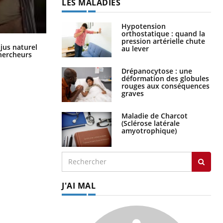
LES MALADIES
Hypotension
orthostatique : quand la
pression artérielle chute
Comment oublier les écrans en
 jus naturel
au lever
vacances ?
chercheurs
Drépanocytose : une
déformation des globules
rouges aux conséquences
graves
Maladie de Charcot
(Sclérose latérale
amyotrophique)
J'AI MAL