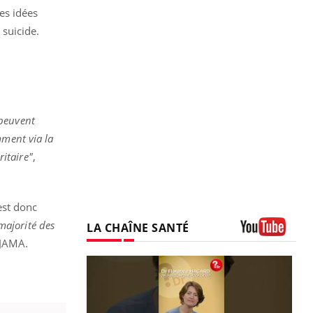
es idées
 suicide.
 peuvent
mment via la
ritaire"
,
est donc
ajorité des
LA CHAÎNE SANTÉ
 JAMA.
Youtube