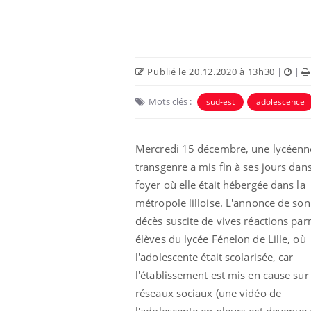
Publié le 20.12.2020 à 13h30
|
|
Mots clés :
sud-est
adolescence
Mercredi 15 décembre, une lycéenn
transgenre a mis fin à ses jours dans
foyer où elle était hébergée dans la
Hantavirus : un cas
métropole lilloise. L'annonce de son
détecté chez un touriste
en France
décès suscite de vives réactions par
élèves du lycée Fénelon de Lille, où
l'adolescente était scolarisée, car
Mortalité infantile : un
rapport s’interroge sur
l'établissement est mis en cause sur 
son taux élevé en France
réseaux sociaux (une vidéo de
l'adolescente en pleurs est devenue 