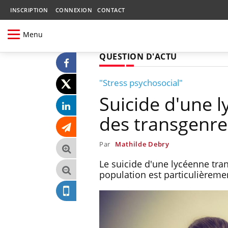
INSCRIPTION
CONNEXION
CONTACT
Menu
QUESTION D'ACTU
"Stress psychosocial"
Suicide d'une l
des transgenres
Par
Mathilde Debry
Le suicide d'une lycéenne tra
population est particulièreme