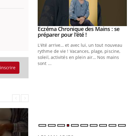
ale : et si on
Eczéma Chronique des Mains : se
Youtube
ube
Youtube
préparer pour l’été !
e diabète de type 2
L'été arrive… et avec lui, un tout nouveau
çues chez les
rythme de vie ! Vacances, plage, piscine,
ez les soignants.
soleil, activités en plein air… Nos mains
sont ...
'inscrire
Di
You
Le 
nom
dia
défi