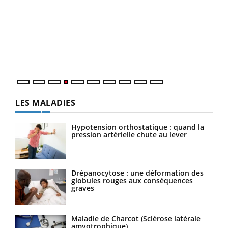
Dia
You
Le 
pers
ques
LES MALADIES
Hypotension orthostatique : quand la
pression artérielle chute au lever
Drépanocytose : une déformation des
globules rouges aux conséquences
graves
Maladie de Charcot (Sclérose latérale
amyotrophique)