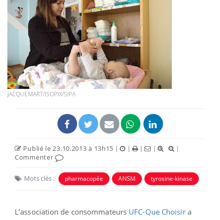
JACQUEMART/ISOPIX/SIPA
Publié le 23.10.2013 à 13h15
|
|
|
|
|
Commenter
Mots clés :
pharmacopée
ANSM
tyrosine-kinase
L’association de consommateurs
UFC-Que Choisir
a