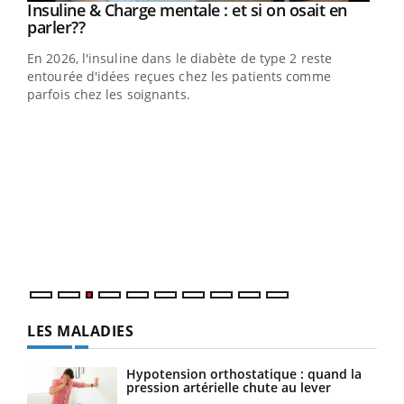
Insuline & Charge mentale : et si on osait en
Youtube
Youtube
parler??
En 2026, l'insuline dans le diabète de type 2 reste
entourée d'idées reçues chez les patients comme
parfois chez les soignants.
Ecz
You
pour
L'ét
Vaca
Nos 
LES MALADIES
Hypotension orthostatique : quand la
pression artérielle chute au lever