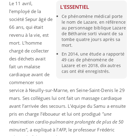
Le 11 avril,
L'ESSENTIEL
l’employé de la
Ce phénomène médical porte
société Sepur âgé de
le nom de Lazare, en référence
66 ans, qui était
au personnage biblique Lazare
de Béthanie sorti vivant de sa
revenu à la vie, est
tombe quatre jours après sa
mort. L’homme
mort.
chargé de collecter
En 2014, une étude a rapporté
des déchets avait
49 cas de phénomène de
Lazare et en 2018, dix autres
fait un malaise
cas ont été enregistrés.
cardiaque avant de
commencer son
service à Neuilly-sur-Marne, en Seine-Saint-Denis le 29
mars. Ses collègues lui ont fait un massage cardiaque
avant l’arrivée des secours. L’équipe du Samu a ensuite
pris en charge l’éboueur et lui ont prodigué
"une
réanimation cardio-pulmonaire prolongée de plus de 50
minutes"
, a expliqué à l’
AFP
, le professeur Frédéric