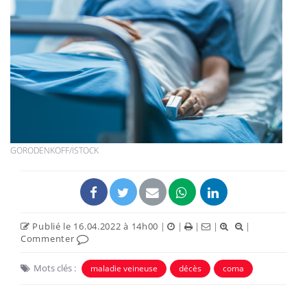
GORODENKOFF/ISTOCK
Publié le 16.04.2022 à 14h00
|
|
|
|
|
Commenter
Mots clés :
maladie veineuse
décès
coma