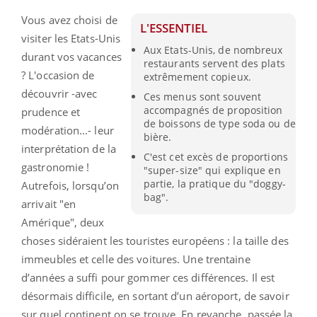
Vous avez choisi de
L'ESSENTIEL
visiter les Etats-Unis
Aux Etats-Unis, de nombreux
durant vos vacances
restaurants servent des plats
? L'occasion de
extrêmement copieux.
découvrir -avec
Ces menus sont souvent
accompagnés de proposition
prudence et
de boissons de type soda ou de
modération...- leur
bière.
interprétation de la
C'est cet excès de proportions
gastronomie !
"super-size" qui explique en
partie, la pratique du "doggy-
Autrefois, lorsqu’on
bag".
arrivait "en
Amérique", deux
choses sidéraient les touristes européens : la taille des
immeubles et celle des voitures. Une trentaine
d’années a suffi pour gommer ces différences. Il est
désormais difficile, en sortant d’un aéroport, de savoir
sur quel continent on se trouve. En revanche, passée la