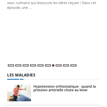
vous culinaire qui bouscule les idées reçues ! Dans cet
épisode, une ...
Yout
Quand l’entreprise mise sur le bien être global
Ecz
Youtube
You
(3/3
"Les rendez-vous de la santé et de la qualité de vie au
Dans
travail" de Pourquoi Docteur reçoivent Régis Blugeon,
vous
DRH et directeur ...
quot
LES MALADIES
Hypotension orthostatique : quand la
pression artérielle chute au lever