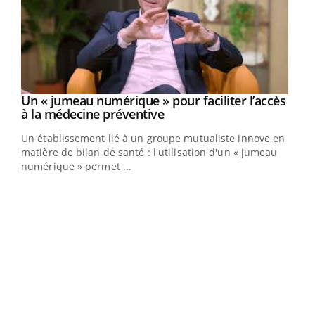
Un « jumeau numérique » pour faciliter l’accès
Youtube
Youtube
à la médecine préventive
Un établissement lié à un groupe mutualiste innove en
e
matière de bilan de santé : l'utilisation d'un « jumeau
numérique » permet ...
COU
You
Coup
vous
épis