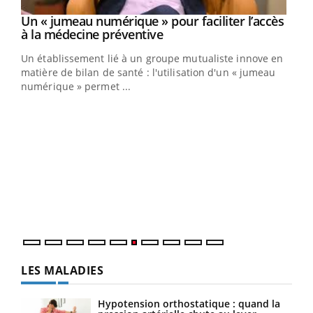
Un « jumeau numérique » pour faciliter l’accès
Youtube
Youtube
à la médecine préventive
Un établissement lié à un groupe mutualiste innove en
e
matière de bilan de santé : l'utilisation d'un « jumeau
numérique » permet ...
COU
You
Coup
vous
épis
LES MALADIES
Hypotension orthostatique : quand la