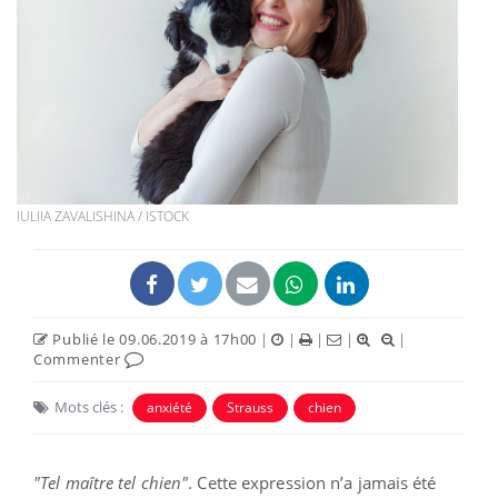
IULIIA ZAVALISHINA / ISTOCK
Publié le 09.06.2019 à 17h00
|
|
|
|
|
Commenter
Mots clés :
anxiété
Strauss
chien
"Tel maître tel chien"
.
Cette expression n’a jamais été