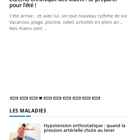
Youtube
pour l’été !
L'été arrive… et avec lui, un tout nouveau rythme de vie !
Vacances, plage, piscine, soleil, activités en plein air…
Nos mains sont ...
Dia
You
Le 
pers
ques
LES MALADIES
Hypotension orthostatique : quand la
pression artérielle chute au lever