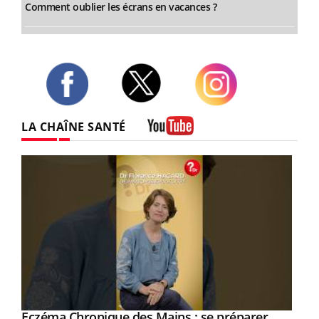
Comment oublier les écrans en vacances ?
Twitter
Facebook
Instagram
LA CHAÎNE SANTÉ
Youtube
Eczéma Chronique des Mains : se préparer
Youtube