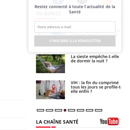
Restez connecté à toute l’actualité de la
Twitter
Facebook
Instagram
Santé
EN DIRECT
olorectal : une
Cytomégalovirus : ce qui
e simple aurait
change dans la prise en
la donne au Pays
charge des femmes
S'INSCRIRE À LA NEWSLETTER
enceintes
unya, dengue,
La sieste empêche-t-elle
e : que se passe-
de dormir la nuit ?
s le sud de la
icaments GLP-1
VIH : la fin du comprimé
t-ils aussi les os
tous les jours se profile-t-
elle enfin ?
LA CHAÎNE SANTÉ
Youtube