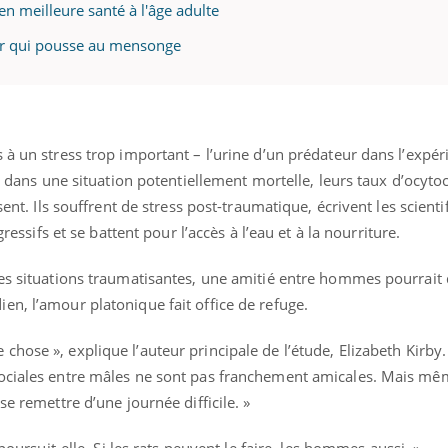
en meilleure santé à l'âge adulte
ur qui pousse au mensonge
 à un stress trop important – l’urine d’un prédateur dans l’expér
nt dans une situation potentiellement mortelle, leurs taux d’ocyto
sent. Ils souffrent de stress post-traumatique, écrivent les scient
gressifs et se battent pour l’accès à l’eau et à la nourriture.
des situations traumatisantes, une amitié entre hommes pourrait
n, l’amour platonique fait office de refuge.
chose », explique l’auteur principale de l’étude, Elizabeth Kirby.
ociales entre mâles ne sont pas franchement amicales. Mais mêm
se remettre d’une journée difficile. »
 poursuit-elle. Si les rats peuvent le faire, les hommes aussi. »