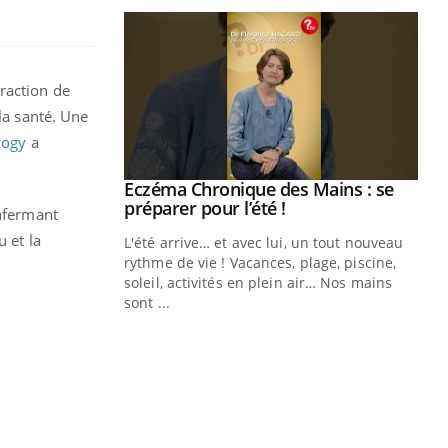
raction de
la santé. Une
logy
a
ale : et si on
Eczéma Chronique des Mains : se
Youtube
ube
Youtube
préparer pour l’été !
enfermant
u et la
e diabète de type 2
L'été arrive… et avec lui, un tout nouveau
çues chez les
rythme de vie ! Vacances, plage, piscine,
ez les soignants.
soleil, activités en plein air… Nos mains
sont ...
Di
You
Le 
nom
dia
défi