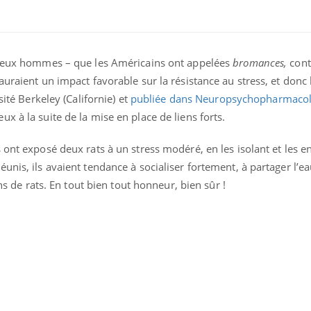
ence en fer : comprendre pour
tube
Youtube
venir
e deux hommes – que les Américains ont appelées
bromances,
cont
gue, irritabilité, brouillard mental ou
auraient un impact favorable sur la résistance au stress, et donc 
e alopécie… Les symptômes de la
sité Berkeley (Californie) et
publiée dans Neuropsychopharmaco
nce en fer sont multiples ce qui la rend
x à la suite de la mise en place de liens forts.
Insuline & Charge ment
Youtube
Yout
osait en parler??
 ont exposé deux rats à un stress modéré, en les isolant et les 
nis, ils avaient tendance à socialiser fortement, à partager l’ea
En 2026, l'insuline dans l
reste entourée d'idées re
ins de rats. En tout bien tout honneur, bien sûr !
patients comme parfois ch