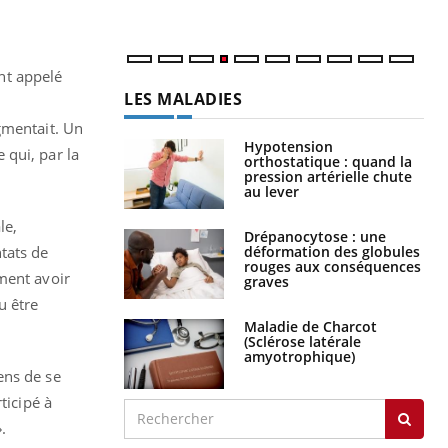
nt appelé
LES MALADIES
gmentait. Un
Hypotension
e qui, par la
orthostatique : quand la
pression artérielle chute
au lever
le,
Drépanocytose : une
déformation des globules
tats de
rouges aux conséquences
ment avoir
graves
u être
Maladie de Charcot
(Sclérose latérale
amyotrophique)
ens de se
ticipé à
.