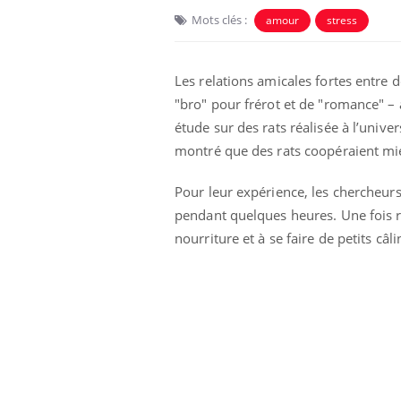
Mots clés :
amour
stress
Car
You
pré
Les relations amicales fortes entr
Fati
"bro" pour frérot et de "romance" – 
mêm
étude sur des rats réalisée à l’univer
care
montré que des rats coopéraient mieu
...
Eczéma Chronique des Mains :
Youtube
Youtube
expliquer ma maladie
Pour leur expérience, les chercheurs
pendant quelques heures. Une fois réu
Il y a des sujets qui sont faciles à aborder...
d'autres non ! D'un côté, poser des
nourriture et à se faire de petits câl
questions sur la maladie d'un proche c'est
montrer ...