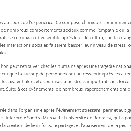
evés au cours de l’expérience. Ce composé chimique, communéme
é à de nombreux comportements sociaux comme l’empathie ou la
 rats se retrouvaient ensemble après leur détention, son taux au
 les interactions sociales faisaient baisser leur niveau de stress, c
ales.
l’on peut retrouver chez les humains après une tragédie nationa
ment que beaucoup de personnes ont pu ressentir après les atten
les avaient alors été soumises à un stress important sans forcé
ment. Suite à ces évènements, de nombreux rapprochements ont p
érée dans l’organisme après l’évènement stressant, permet aux g
 », interprète Sandra Muroy de l’université de Berkeley, qui a par
la création de liens forts, le partage, et l’apaisement de la peur »