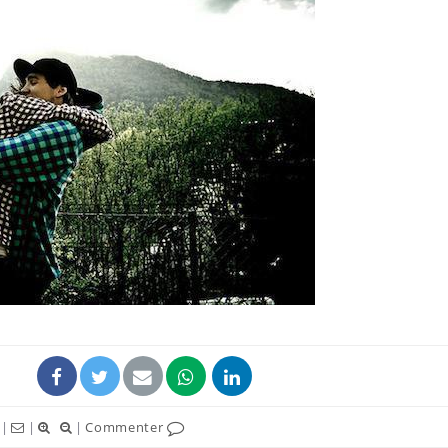
Grossesse à risque : ce jus
Cancer c
naturel attire l'attention
stratégi
des chercheurs
changé 
basque
Comment oublier les
Chikung
écrans en vacances ?
West Nil
t-il dan
France ?
Toujours connectés :
Les méd
comment le travail
protègen
empiète de plus en plus
?
sur nos soirées
|
|
|
Commenter