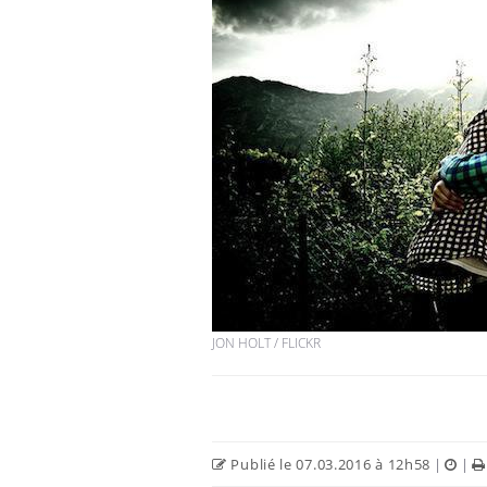
Comment éviter une otite
pendant les vacances ?
Hantavirus : un cas
détecté chez un touriste
en France
Mortalité infantile : un
rapport s’interroge sur
son taux élevé en France
JON HOLT / FLICKR
Publié le 07.03.2016 à 12h58
|
|