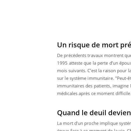
Un risque de mort pr
De précédents travaux montrent que
1995 atteste que la perte d’un époux
mois suivants. C’est la raison pour 
sur le système immunitaire. "Peut-êt
immunitaires des patients, imagine M
médicales après ce moment difficile
ale : et si on
Eczéma Chronique des Mains : se
Dia
Youtube
You
ube
Youtube
Quand le deuil devie
préparer pour l’été !
Le 
 diabète de type 2
L'été arrive… et avec lui, un tout nouveau
nom
La mort d’un proche implique systé
ues chez les
rythme de vie ! Vacances, plage, piscine,
diab
égaux face à ce moment de la vie. Ch