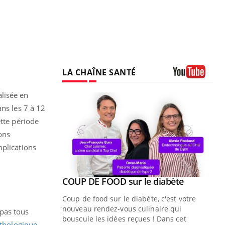
LA CHAÎNE SANTÉ
Youtube
lisée en
ans les 7 à 12
ette période
ons
mplications
Youtube
ue » pour
COUP DE FOOD sur le diabète
Youtube
médecine
Coup de food sur le diabète, c'est votre
nouveau rendez-vous culinaire qui
pas tous
n groupe
bouscule les idées reçues ! Dans cet
athologique
.