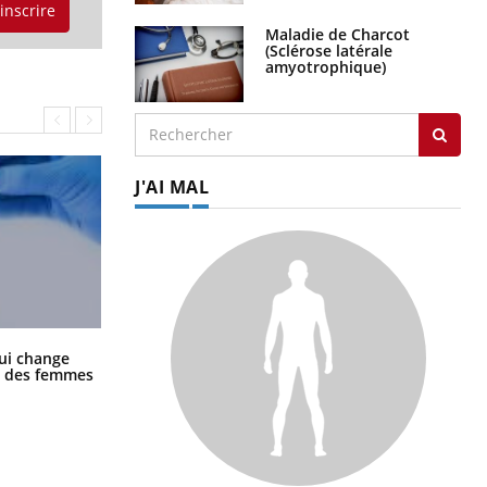
'inscrire
Maladie de Charcot
(Sclérose latérale
amyotrophique)
J'AI MAL
La sieste empêche-t-elle de dormir
ui change
la nuit ?
ge des femmes