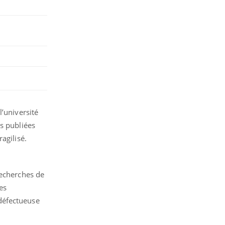
’université
s publiées
agilisé.
recherches de
es
défectueuse