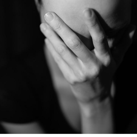
Mordue par un
Comment
barracuda, une petite fille
sommeil
secourue grâce à un
vacance
réflexe essentiel
Légionellose en Suisse :
Bilan pr
quelle est l’origine de la
les kiné
contamination ?
bientôt 
Allergies alimentaires :
TDAH : q
une nouvelle arme contre
traitem
les réactions sévères
États-Un