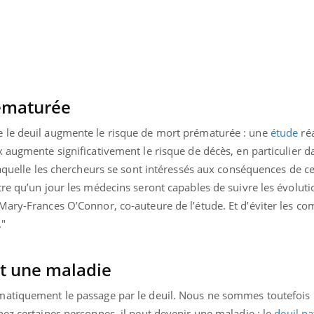
ématurée
 le deuil augmente le risque de mort prématurée : une
étude
réa
 augmente significativement le risque de décès, en particulier d
laquelle les chercheurs se sont intéressés aux conséquences de c
re qu’un jour les médecins seront capables de suivre les évoluti
ary-Frances O’Connor, co-auteure de l’étude. Et d’éviter les co
."
Youtube
bète & Ramadan 2026
Un « jumeau numériq
tube
Youtube
nt une maladie
faciliter l’accès à la 
Ramadan approche, et, pour de
Youtube
préventive
breuses personnes atteintes de
matiquement le passage par le deuil. Nous ne sommes toutefois 
Un établissement lié à u
ète, c'est une période de questions, de
ez certaines personnes, il peut devenir une maladie : le
deuil p