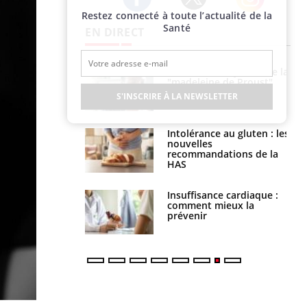
Restez connecté à toute l’actualité de la
Twitter
Facebook
Instagram
Santé
EN DIRECT
 gérer le
Cerveau : le mystère de la
 des enfants en
"madeleine de Proust"
s ?
enfin expliqué
S'INSCRIRE À LA NEWSLETTER
évention : ce que
Intolérance au gluten : les
s pourront
nouvelles
faire
recommandations de la
HAS
uel est ce
Insuffisance cardiaque :
ent autorisé aux
comment mieux la
is ?
prévenir