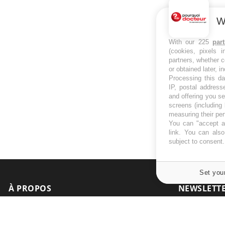
W
With our 225
par
(cookies, pixels 
partners, whether c
or obtained later, i
Processing this da
IP, postal address
and offering you s
screens (including
measuring their pe
You can "accept al
link
. You can also 
subject to consent
Set you
À PROPOS
NEWSLETT
Recevez toute
Données personnelles et cookies
infos santé