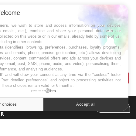
SYMPTÔMES
elcome
Douleurs de l’avant-pied :
tners
, we wish to store and access information on your devices
des métatarsalgies à 90 %
in emails, etc.), combine and share your personal data with our
liées à problème d’appui
ollected on this website or in our emails, already held by some of us,
ncluding in other contexts.
ta (identifiers, browsing, preferences, purchases, loyalty programs,
Mauvaise haleine : il faut
es and emails, phone, precise geolocation, etc.) allows developing
améliorer l’hygiène
ervices, content, commercial offers and ads across your devices and
bucco-dentaire
 by email, post, SMS, phone, audio, and video), personalising them,
rformance, and analysing audiences.
l" and withdraw your consent at any time via the "cookies" footer
"set detailed preferences" and object to processing activities not
. These choices remain valid for 6 months.
powered by
r choices
Accept all
Cookies settings
ER
s les semaines les meilleures