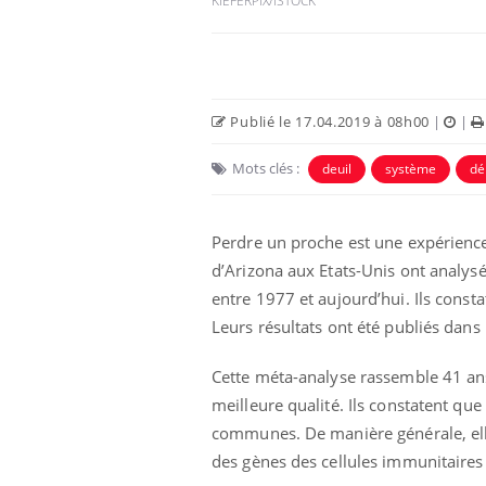
KIEFERPIX/ISTOCK
Publié le 17.04.2019 à 08h00
|
|
Mots clés :
deuil
système
dé
Perdre un proche est une expérience 
d’Arizona aux Etats-Unis ont analysé
entre 1977 et aujourd’hui. Ils const
Leurs résultats ont été publiés dans
Cette méta-analyse rassemble 41 ans
meilleure qualité. Ils constatent qu
communes. De manière générale, ell
des gènes des cellules immunitaires