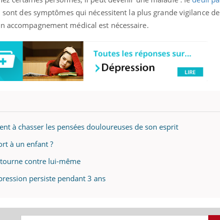
mutualiste innove en mat
s, mais ...
on sont des symptômes qui nécessitent la plus grande vigilance de
santé : l'utilisation d'un 
numérique » permet ...
 un accompagnement médical est nécessaire.
ent à chasser les pensées douloureuses de son esprit
rt à un enfant ?
etourne contre lui-même
épression persiste pendant 3 ans