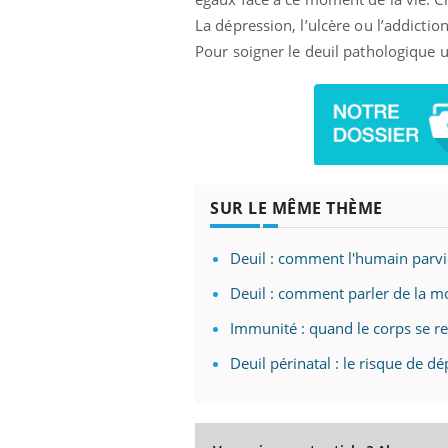
ez les soignants.
soleil, activités en plein air… Nos mains
défi
La dépression, l’ulcère ou l’addicti
sont ...
Pour soigner le deuil pathologique
SUR LE MÊME THÈME
Deuil : comment l'humain parvi
Deuil : comment parler de la mo
Immunité : quand le corps se r
Deuil périnatal : le risque de d