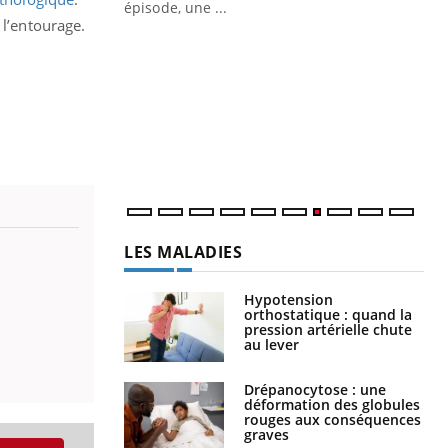
ière de bilan de
épisode, une ...
 l’entourage.
« jumeau
Qu
You
êtr
"Le
qua
Doc
dir
LES MALADIES
Hypotension
orthostatique : quand la
pression artérielle chute
au lever
Drépanocytose : une
déformation des globules
rouges aux conséquences
graves