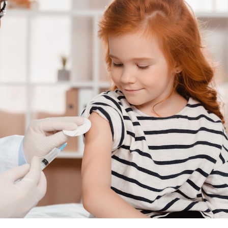
La sieste empêche-t-elle
Fortes c
de dormir la nuit ?
pourquo
noyade g
VIH : la fin du comprimé
Le Viagr
tous les jours se profile-t-
freiner 
elle enfin ?
cancer ?
Pourquoi votre ventre
Pourquo
gâche-t-il les premiers
de prot
jours de vos vacances ?
finalem