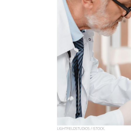
Chikungunya, dengue,
West Nile : que se passe-
t-il dans le sud de la
France ?
Les médicaments GLP-1
protègent-ils aussi les os
?
Cytomégalovirus : ce qui
change dans la prise en
charge des femmes
enceintes
LIGHTFIELDSTUDIOS / ISTOCK.