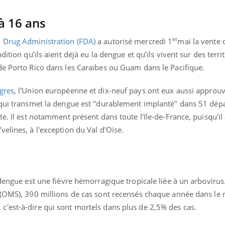
à 16 ans
er
 Drug Administration (FDA)
a autorisé mercredi 1
mai la vente 
ition qu’ils aient déjà eu la dengue et qu’ils vivent sur des terri
de Porto Rico dans les Caraïbes ou Guam dans le Pacifique.
gres
, l'Union européenne et dix-neuf pays ont eux aussi approuvé 
e qui transmet la dengue est "durablement implanté" dans 51 dé
e. Il est notamment présent dans toute l'Ile-de-France, puisqu'il 
elines, à l'exception du Val d'Oise.
 dengue est une fièvre hémorragique tropicale liée à un arbovirus
 (OMS), 390 millions de cas sont recensés chaque année dans le
'est-à-dire qui sont mortels dans plus de 2,5% des cas.