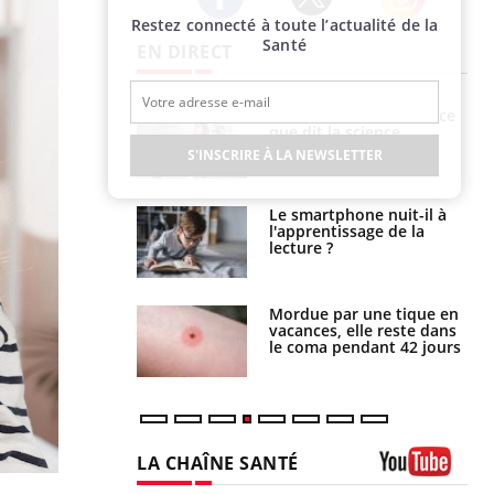
Restez connecté à toute l’actualité de la
Twitter
Facebook
Instagram
Santé
EN DIRECT
haleurs :
Grossesse et chaleur : ce
i le risque de
que dit la science
rimpe-t-il ?
S'INSCRIRE À LA NEWSLETTER
a pourrait-il
Le smartphone nuit-il à
la propagation du
l'apprentissage de la
lecture ?
i manger moins
Mordue par une tique en
éines pourrait
vacances, elle reste dans
ent être bénéfique
le coma pendant 42 jours
LA CHAÎNE SANTÉ
Youtube