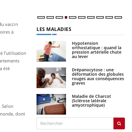
du vaccin
LES MALADIES
toires à
Hypotension
orthostatique : quand la
pression artérielle chute
l’utilisation
au lever
partements
a été
Drépanocytose : une
déformation des globules
rouges aux conséquences
graves
Maladie de Charcot
(Sclérose latérale
amyotrophique)
. Selon
 monde, dont