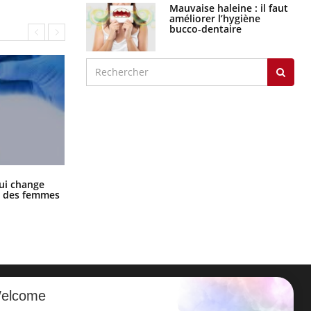
Mauvaise haleine : il faut
améliorer l’hygiène
bucco-dentaire
La sieste empêche-t-elle de dormir
ui change
la nuit ?
ge des femmes
elcome
ER