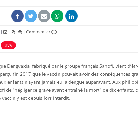
|
|
|
Commenter
UVA
ence en fer : comprendre pour
Insuline & Charge ment
tube
Youtube
Youtube
Yout
venir
osait en parler??
ue Dengvaxia, fabriqué par le groupe français Sanofi, vient d’êt
 aperçu fin 2017 que le vaccin pouvait avoir des conséquences gra
gue, irritabilité, brouillard mental ou
En 2026, l'insuline dans l
e alopécie… Les symptômes de la
reste entourée d'idées re
é aux enfants n'ayant jamais eu la dengue auparavant. Aux philippi
nce en fer sont multiples ce qui la rend
patients comme parfois ch
ofi de "négligence grave ayant entraîné la mort" de dix enfants, c
accin y est depuis lors interdit.