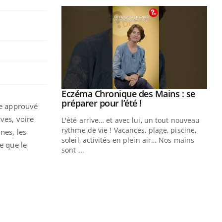
ale : et si on
Eczéma Chronique des Mains : se
Youtube
ube
Youtube
préparer pour l’été !
re approuvé
ves, voire
e diabète de type 2
L'été arrive… et avec lui, un tout nouveau
çues chez les
rythme de vie ! Vacances, plage, piscine,
nes, les
ez les soignants.
soleil, activités en plein air… Nos mains
e que le
sont ...
Di
You
Le 
nom
dia
défi