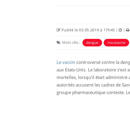
Publié le 03.05.2019 à 17h45
|
|
Mots clés :
dengue
moustache
Eczéma Chronique des Mains :
Car
Youtube
You
Youtube
expliquer ma maladie
pré
Le vaccin
controversé contre la deng
aux Etats-Unis. Le laboratoire s'est
Il y a des sujets qui sont faciles à aborder...
Fati
d'autres non ! D'un côté, poser des
mêm
mortelles, lorsqu'il était administr
questions sur la maladie d'un proche c'est
care
autorités accusent les cadres de San
montrer ...
...
groupe pharmaceutique conteste. Le v