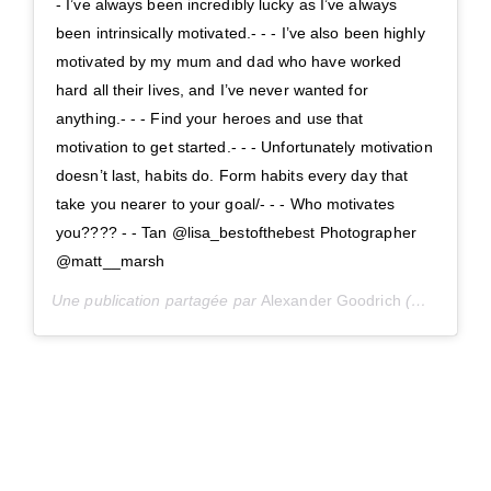
- I’ve always been incredibly lucky as I’ve always
been intrinsically motivated.- - - I’ve also been highly
motivated by my mum and dad who have worked
hard all their lives, and I’ve never wanted for
anything.- - - Find your heroes and use that
motivation to get started.- - - Unfortunately motivation
doesn’t last, habits do. Form habits every day that
take you nearer to your goal/- - - Who motivates
you???? - - Tan @lisa_bestofthebest Photographer
@matt__marsh
Une publication partagée par
Alexander Goodrich
(@a_goodrich_fitness) le