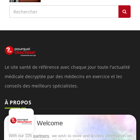
Le site santé de référence avec chaque jour toute l'actualité
médicale decryptée par des médecins en exercice et les
conseils des meilleurs spécialistes.
À PROPOS
Données personnelles et cookies
Welcome
Qui sommes-nous
With our 225
partners
, we wish to store and access information on
Conditions d'utilisation