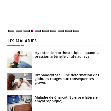
Le 
pers
ques
LES MALADIES
Hypotension orthostatique : quand la
pression artérielle chute au lever
Drépanocytose : une déformation des
globules rouges aux conséquences
graves
Maladie de Charcot (Sclérose latérale
amyotrophique)