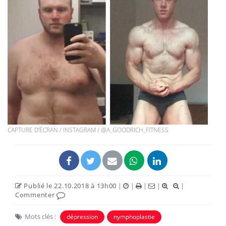
CAPTURE D'ÉCRAN / INSTAGRAM / @A_GOODRICH_FITNESS
Publié le 22.10.2018 à 13h00
|
|
|
|
|
Commenter
Mots clés :
dépression
nymphoplastie