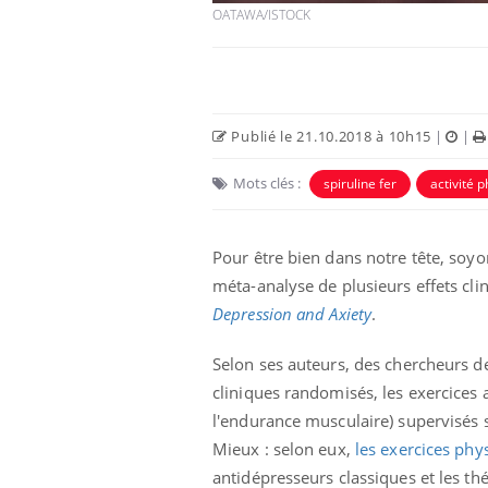
OATAWA/ISTOCK
Publié le 21.10.2018 à 10h15
|
|
Mots clés :
spiruline fer
activité 
Pour être bien dans notre tête, soyo
méta-analyse de plusieurs effets clin
us : un cas
Comment oublier les
Depression and Axiety
.
chez un touriste
écrans en vacances ?
e
Selon ses auteurs, des chercheurs de
cliniques randomisés, les exercices a
 infantile : un
Toujours connectés :
l'endurance musculaire) supervisés s
s’interroge sur
comment le travail
 élevé en France
empiète de plus en plus
Mieux : selon eux,
les exercices phy
sur nos soirées
antidépresseurs classiques et les th