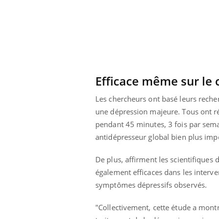
 à risque : ce jus
Cancer colorectal : une
ttire l'attention
stratégie simple aurait
cheurs
changé la donne au Pays
basque
Efficace même sur le 
Les chercheurs ont basé leurs recher
une dépression majeure. Tous ont ré
pendant 45 minutes, 3 fois par sema
antidépresseur global bien plus imp
De plus, affirment les scientifiques
également efficaces dans les interve
symptômes dépressifs observés.
"Collectivement, cette étude a montr