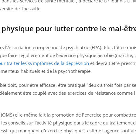
dans les services de santé mentale", a déclaré le Dr Ioannis D. 
versité de Thessalie.
 physique pour lutter contre le mal-êtr
s l’Association européenne de psychiatrie (EPA). Plus tôt ce mois-
e faire régulièrement de l’exercice physique aérobie (marche, 
our traiter les symptômes de la dépression
et devrait être prescri
enteux habituels et de la psychothérapie.
bie doit, pour être efficace, être pratiqué "deux à trois fois par 
éalement être couplé avec des exercices de résistance comme le
 (OMS) elle-même fait la promotion de l’exercice pour combattre
 les conseils sur l’activité physique dans le cadre du traitement 
essif qui manquent d’exercice physique", estime l’agence sanitai