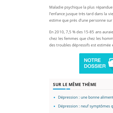
Maladie psychique la plus répandue 
l’enfance jusque très tard dans la vi
estime que près d’une personne sur c
prendre pour
Insuline & Charge mentale : et si on
Ecz
Youtube
You
Youtube
osait en parler??
pré
En 2010, 7,5 % des 15-85 ans auraie
llard mental ou
En 2026, l'insuline dans le diabète de type 2
L'ét
chez les femmes que chez les homme
tômes de la
reste entourée d'idées reçues chez les
ryth
des troubles dépressifs est estimée e
les ce qui la rend
patients comme parfois chez les soignants.
sole
sont
SUR LE MÊME THÈME
Dépression : une bonne aliment
Dépression : neuf symptômes q