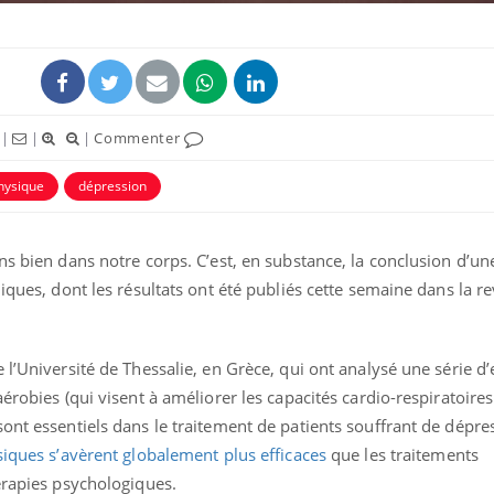
|
|
|
Commenter
physique
dépression
ns bien dans notre corps. C’est, en substance, la conclusion d’un
iques, dont les résultats ont été publiés cette semaine dans la r
Chikungunya, dengue,
La siest
West Nile : que se passe-
de dormi
t-il dans le sud de la
France ?
 l’Université de Thessalie, en Grèce, qui ont analysé une série d’
érobies (qui visent à améliorer les capacités cardio-respiratoires
Les médicaments GLP-1
VIH : la
ont essentiels dans le traitement de patients souffrant de dépre
protègent-ils aussi les os
tous les
?
elle enfi
siques s’avèrent globalement plus efficaces
que les traitements
érapies psychologiques.