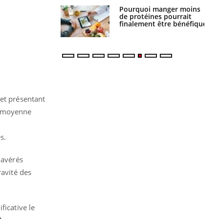
i votre ventre
Pourquoi manger moins
il les premiers
de protéines pourrait
 vos vacances ?
finalement être bénéfique
 et présentant
n moyenne
s.
 avérés
ravité des
ficative le