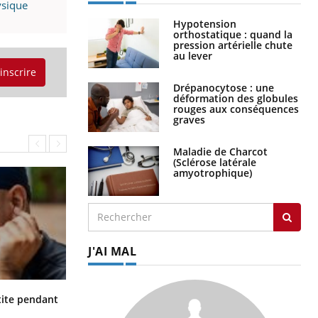
ysique
Hypotension
orthostatique : quand la
pression artérielle chute
au lever
'inscrire
Drépanocytose : une
déformation des globules
rouges aux conséquences
graves
Maladie de Charcot
(Sclérose latérale
amyotrophique)
J'AI MAL
Hantavirus : un cas détecté chez un
ite pendant
touriste en France