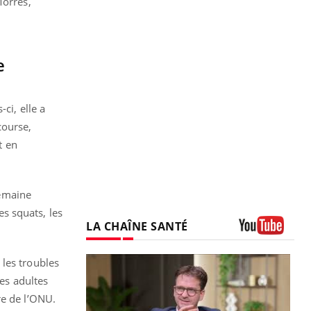
Morres,
e
ci, elle a
course,
t en
semaine
s squats, les
LA CHAÎNE SANTÉ
Youtube
 les troubles
des adultes
re de l’ONU.