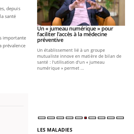
es, depuis
la santé
Youtube
2026
Un « jumeau numérique » pour
Youtube
faciliter l’accès à la médecine
us importante
 pour de
Youtube
préventive
teintes de
a prévalence
Un établissement lié à un groupe
e de questions, de
mutualiste innove en matière de bilan de
santé : l'utilisation d'un « jumeau
CO
You
numérique » permet ...
Cou
nou
bou
épi
LES MALADIES