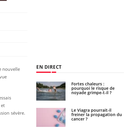
EN DIRECT
e nouvelle
evue
e empêche-t-elle
Fortes chaleurs :
r la nuit ?
pourquoi le risque de
noyade grimpe-t-il ?
essais
 et
 fin du comprimé
Le Viagra pourrait-il
ssion sévère.
 jours se profile-t-
freiner la propagation du
n ?
cancer ?