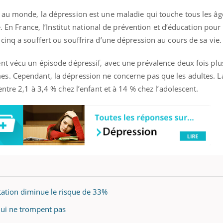
au monde, la dépression est une maladie qui touche tous les âg
e. En France, l’Institut national de prévention et d’éducation pour 
inq a souffert ou souffrira d’une dépression au cours de sa vie.
éma Chronique des Mains : se
Diabète & Ramadan 
tube
Youtube
Youtube
parer pour l’été !
nt vécu un épisode dépressif, avec une prévalence deux fois pl
Le Ramadan approche, et,
é arrive… et avec lui, un tout nouveau
nombreuses personnes at
s. Cependant, la dépression ne concerne pas que les adultes. L
me de vie ! Vacances, plage, piscine,
diabète, c'est une périod
ntre 2,1 à 3,4 % chez l’enfant et à 14 % chez l’adolescent.
il, activités en plein air… Nos mains
défis, mais ...
 ...
ation diminue le risque de 33%
ui ne trompent pas