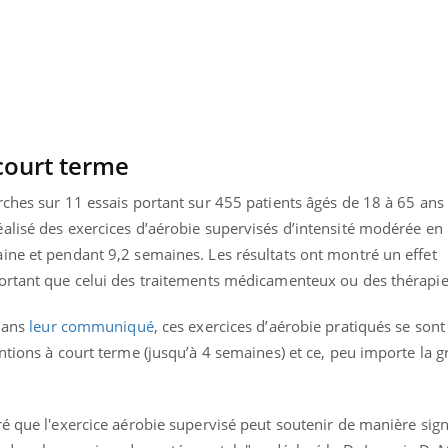
Cytomégalovirus : ce qui
Pourquo
change dans la prise en
gâche-t-
charge des femmes
jours de
enceintes
court terme
ches sur 11 essais portant sur 455 patients âgés de 18 à 65 ans
alisé des exercices d’aérobie supervisés d’intensité modérée e
ine et pendant 9,2 semaines. Les résultats ont montré un effet
ortant que celui des traitements médicamenteux ou des thérapie
 dans
leur communiqué
, ces exercices d’aérobie pratiqués se sont
ntions à court terme (jusqu’à 4 semaines) et ce, peu importe la g
é que l'exercice aérobie supervisé peut soutenir de manière signi