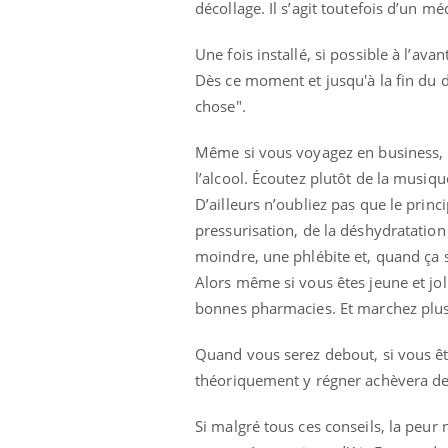
ez les soignants.
soleil, activités en plein air… Nos mains
décollage. Il s’agit toutefois d’un 
défi
sont ...
Une fois installé, si possible à l’av
Dès ce moment et jusqu'à la fin du d
chose".
Même si vous voyagez en business, 
l’alcool. Écoutez plutôt de la musiqu
D’ailleurs n’oubliez pas que le princi
pressurisation, de la déshydratation e
moindre, une phlébite et, quand ça
Alors même si vous êtes jeune et jo
bonnes pharmacies. Et marchez plusi
Quand vous serez debout, si vous ête
théoriquement y régner achèvera de
Si malgré tous ces conseils, la peur 