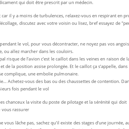
mutualiste innove en mat
médicament qui doit être prescrit par un médecin.
s, mais ...
santé : l'utilisation d'un 
numérique » permet ...
ant car il y a moins de turbulences, relaxez-vous en respirant en p
écollage, discutez avec votre voisin ou lisez, bref essayez de "pe
pendant le vol, pour vous décontracter, ne noyez pas vos angoi
e, ou allez marcher dans les couloirs.
pal risque de l’avion c’est le caillot dans les veines en raison de l
t de la position assise prolongée. Et le caillot ça s’appelle, dans
 se complique, une embolie pulmonaire.
lie… Achetez-vous des bas ou des chaussettes de contention. Dan
eurs fois pendant le vol
s chanceux la visite du poste de pilotage et la sérénité qui doit
 vous rassurer
ne vous lâche pas, sachez qu’il existe des stages d’une journée, a