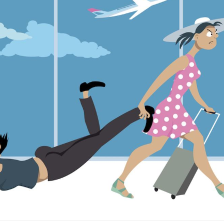
Cerveau : le mystère de la
Le déca
"madeleine de Proust"
d'été : 
enfin expliqué
sommeil
Intolérance au gluten : les
Grossess
nouvelles
pourraie
recommandations de la
poids d
HAS
Insuffisance cardiaque :
Autisme
comment mieux la
cerveau 
prévenir
visages