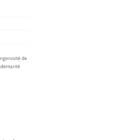
angerosité de
édentarité