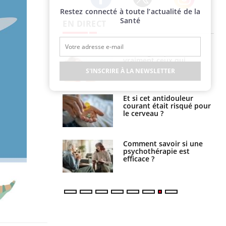
Restez connecté à toute l’actualité de la
Twitter
Facebook
Instagram
Santé
EN DIRECT
lage des horaires
Bronzage : qui sont
quel impact sur le
vraiment ceux qui
 ?
cherchent à dorer leur
S'INSCRIRE À LA NEWSLETTER
peau ?
e : ces polluants
Et si cet antidouleur
nt influencer le
courant était risqué pour
es enfants
le cerveau ?
 : pourquoi le
Comment savoir si une
reconnaît-il les
psychothérapie est
 autrement ?
efficace ?