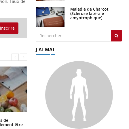
avion. Taux de
Maladie de Charcot
(Sclérose latérale
amyotrophique)
'inscrire
J'AI MAL
Grossesse et chaleur : ce que dit la
s de
science
alement être