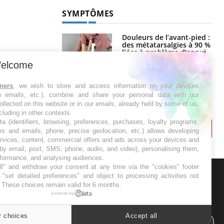
SYMPTÔMES
Douleurs de l’avant-pied :
des métatarsalgies à 90 %
liées à problème d’appui
elcome
Mauvaise haleine : il faut
tners
, we wish to store and access information on your devices
améliorer l’hygiène
in emails, etc.), combine and share your personal data with our
bucco-dentaire
ollected on this website or in our emails, already held by some of us,
ncluding in other contexts.
ta (identifiers, browsing, preferences, purchases, loyalty programs,
es and emails, phone, precise geolocation, etc.) allows developing
ervices, content, commercial offers and ads across your devices and
 by email, post, SMS, phone, audio, and video), personalising them,
rformance, and analysing audiences.
l" and withdraw your consent at any time via the "cookies" footer
"set detailed preferences" and object to processing activities not
. These choices remain valid for 6 months.
ER
powered by
s les semaines les meilleures
r choices
Accept all
Cookies settings