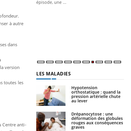
ière de bilan de
épisode, une ...
« jumeau
Qu
You
rofondeur.
êtr
nser à autre
"Le
qua
Doc
sses dans
dir
a
 la version
LES MALADIES
s toutes les
Hypotension
orthostatique : quand la
pression artérielle chute
au lever
Drépanocytose : une
déformation des globules
rouges aux conséquences
u Centre anti-
graves