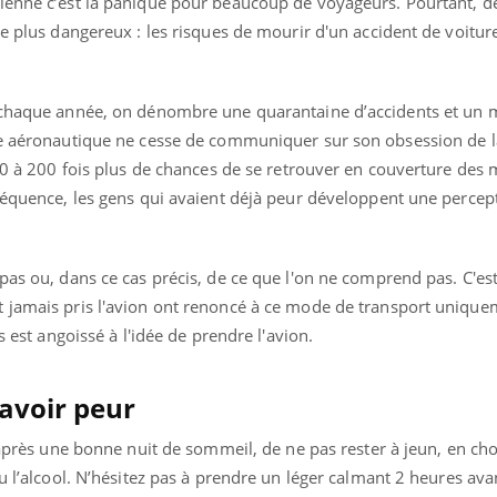
ienne c’est la panique pour beaucoup de voyageurs. Pourtant, de
le plus dangereux : les risques de mourir d'un accident de voitur
 chaque année, on dénombre une quarantaine d’accidents et un m
nde aéronautique ne cesse de communiquer sur son obsession de 
150 à 200 fois plus de chances de se retrouver en couverture des
nséquence, les gens qui avaient déjà peur développent une percep
pas ou, dans ce cas précis, de ce que l'on ne comprend pas. C'est
 jamais pris l'avion ont renoncé à ce mode de transport unique
s est angoissé à l'idée de prendre l'avion.
Youtube
bète & Ramadan 2026
Un « jumeau numériq
 avoir peur
tube
Youtube
faciliter l’accès à la 
Ramadan approche, et, pour de
Youtube
préventive
, après une bonne nuit de sommeil, de ne pas rester à jeun, en ch
breuses personnes atteintes de
u l’alcool. N’hésitez pas à prendre un léger calmant 2 heures ava
Un établissement lié à u
ète, c'est une période de questions, de