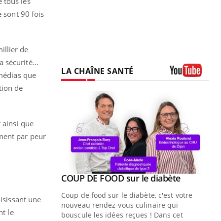
 tous les
e sont 90 fois
illier de
la sécurité…
LA CHAÎNE SANTÉ
 médias que
Youtube
tion de
 ainsi que
ment par peur
Youtube
ue » pour
COUP DE FOOD sur le diabète
Youtube
médecine
Coup de food sur le diabète, c'est votre
oisissant une
nouveau rendez-vous culinaire qui
nt le
n groupe
bouscule les idées reçues ! Dans cet