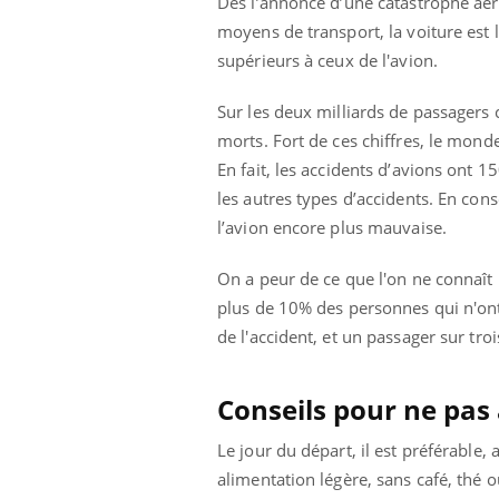
Dès l’annonce d’une catastrophe aér
moyens de transport, la voiture est 
supérieurs à ceux de l'avion.
Sur les deux milliards de passagers
morts. Fort de ces chiffres, le mo
En fait, les accidents d’avions ont 
les autres types d’accidents. En co
l’avion encore plus mauvaise.
On a peur de ce que l'on ne connaît 
plus de 10% des personnes qui n'ont
de l'accident, et un passager sur troi
ale : et si on
Eczéma Chronique des Mains : se
Dia
Conseils pour ne pas
Youtube
You
ube
Youtube
préparer pour l’été !
Le 
Le jour du départ, il est préférable
 diabète de type 2
L'été arrive… et avec lui, un tout nouveau
nom
alimentation légère, sans café, thé o
ues chez les
rythme de vie ! Vacances, plage, piscine,
diab