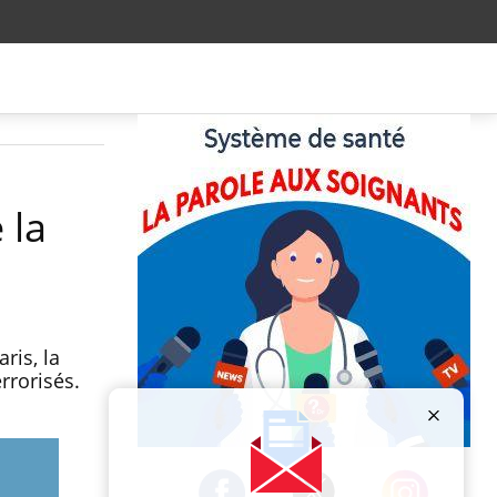
 la
ris, la
rrorisés.
Publicité