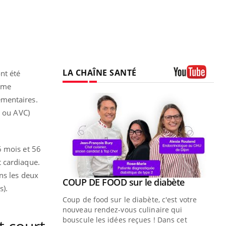
LA CHAÎNE SANTÉ
nt été
même
Youtube
émentaires.
e ou AVC)
6 mois et 56
t cardiaque.
ns les deux
Youtube
ue » pour
COUP DE FOOD sur le diabète
Youtube
s).
médecine
Coup de food sur le diabète, c'est votre
nouveau rendez-vous culinaire qui
n groupe
bouscule les idées reçues ! Dans cet