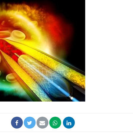
Mordue par un
Comment
barracuda, une petite fille
sommeil
secourue grâce à un
vacance
réflexe essentiel
Légionellose en Suisse :
Bilan pr
quelle est l’origine de la
les kiné
contamination ?
bientôt 
Allergies alimentaires :
TDAH : q
une nouvelle arme contre
traitem
les réactions sévères
États-Un