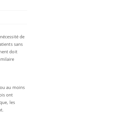
 nécessité de
atients sans
ment doit
imilaire
s ou au moins
ois ont
que, les
t.