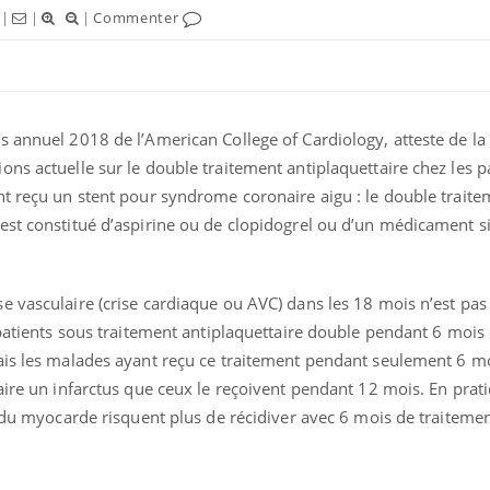
|
|
|
Commenter
 annuel 2018 de l’American College of Cardiology, atteste de la
ns actuelle sur le double traitement antiplaquettaire chez les p
nt reçu un stent pour syndrome coronaire aigu : le double traite
est constitué d’aspirine ou de clopidogrel ou d’un médicament s
e vasculaire (crise cardiaque ou AVC) dans les 18 mois n’est pas
s patients sous traitement antiplaquettaire double pendant 6 moi
ais les malades ayant reçu ce traitement pendant seulement 6 m
aire un infarctus que ceux le reçoivent pendant 12 mois. En prati
s du myocarde risquent plus de récidiver avec 6 mois de traitemen