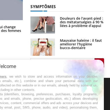
SYMPTÔMES
Douleurs de l’avant-pied :
des métatarsalgies à 90 %
liées à problème d’appui
La sieste empêche-t-elle de dormir
ui change
la nuit ?
ge des femmes
Mauvaise haleine : il faut
améliorer l’hygiène
bucco-dentaire
elcome
tners
, we wish to store and access information on your devices
in emails, etc.), combine and share your personal data with our
ollected on this website or in our emails, already held by some of us,
ncluding in other contexts.
ER
ta (identifiers, browsing, preferences, purchases, loyalty programs,
es and emails, phone, precise geolocation, etc.) allows developing
ervices, content, commercial offers and ads across your devices and
s les semaines les meilleures
 by email, post, SMS, phone, audio, and video), personalising them,