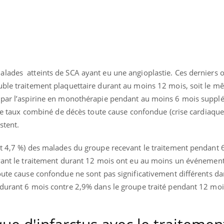
lades atteints de SCA ayant eu une angioplastie. Ces derniers o
uble traitement plaquettaire durant au moins 12 mois, soit le 
i par l’aspirine en monothérapie pendant au moins 6 mois suppl
t le taux combiné de décès toute cause confondue (crise cardiaqu
stent.
it 4,7 %) des malades du groupe recevant le traitement pendant 
evant le traitement durant 12 mois ont eu au moins un événemen
oute cause confondue ne sont pas significativement différents da
Youtube
bète & Ramadan 2026
Un « jumeau numériq
tube
Youtube
 durant 6 mois contre 2,9% dans le groupe traité pendant 12 moi
faciliter l’accès à la 
Ramadan approche, et, pour de
Youtube
préventive
breuses personnes atteintes de
Un établissement lié à u
ète, c'est une période de questions, de