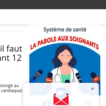
il faut
ant 12
rolongé au
 cardiaque)
Publicité