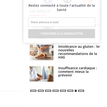
Restez connecté à toute l’actualité de la
Twitter
Facebook
Instagram
Santé
EN DIRECT
 gérer le
Cerveau : le mystère de la
 des enfants en
"madeleine de Proust"
s ?
enfin expliqué
S'INSCRIRE À LA NEWSLETTER
évention : ce que
Intolérance au gluten : les
s pourront
nouvelles
faire
recommandations de la
HAS
uel est ce
Insuffisance cardiaque :
ent autorisé aux
comment mieux la
is ?
prévenir