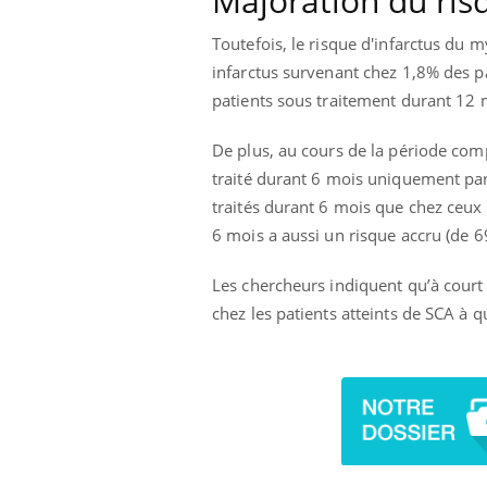
Majoration du risq
ez les soignants.
soleil, activités en plein air… Nos mains
défi
sont ...
Toutefois, le risque d'infarctus du 
infarctus survenant chez 1,8% des p
patients sous traitement durant 12 
De plus, au cours de la période comp
traité durant 6 mois uniquement par l
traités durant 6 mois que chez ceux
6 mois a aussi un risque accru (de 6
Les chercheurs indiquent qu’à court 
chez les patients atteints de SCA à 