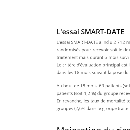
L'essai SMART-DATE
L’essai SMART-DATE a inclu 2 712 ma
randomisés pour recevoir soit le do
traitement mais durant 6 mois suiv
Le critère d’évaluation principal es
dans les 18 mois suivant la pose du 
Au bout de 18 mois, 63 patients (so
patients (soit 4,2 %) du groupe rec
En revanche, les taux de mortalité t
ale : et si on
Eczéma Chronique des Mains : se
Dia
Youtube
You
groupes (2,6% dans le groupe traité
ube
Youtube
préparer pour l’été !
Le 
 diabète de type 2
L'été arrive… et avec lui, un tout nouveau
nom
ues chez les
rythme de vie ! Vacances, plage, piscine,
diab