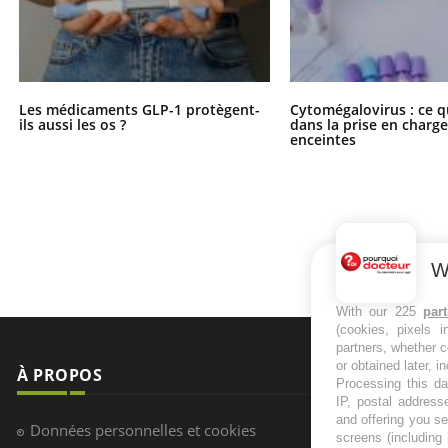
Les médicaments GLP-1 protègent-
Cytomégalovirus : ce q
ils aussi les os ?
dans la prise en char
enceintes
W
With our 225
par
(cookies, pixels 
partners, whether c
or obtained later, i
À PROPOS
NEWSLETT
Processing this da
IP, postal address
and offering you s
Recevez toute
Données personnelles et cookies
screens (including
infos santé