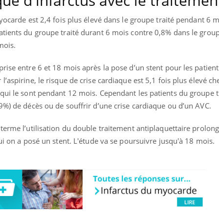
ue d'infarctus avec le traitemen
mutualiste innove en mat
s, mais ...
santé : l'utilisation d'un 
myocarde est 2,4 fois plus élevé dans le groupe traité pendant 6 
numérique » permet ...
atients du groupe traité durant 6 mois contre 0,8% dans le grou
mois.
rise entre 6 et 18 mois après la pose d’un stent pour les patien
’aspirine, le risque de crise cardiaque est 5,1 fois plus élevé che
 qui le sont pendant 12 mois. Cependant les patients du groupe t
9%) de décès ou de souffrir d’une crise cardiaque ou d’un AVC.
terme l’utilisation du double traitement antiplaquettaire prolong
qui on a posé un stent. L'étude va se poursuivre jusqu'à 18 mois.