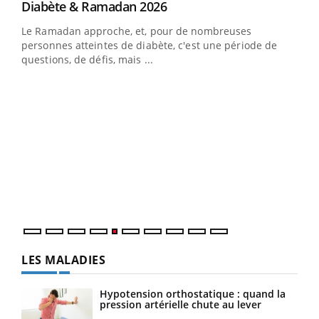
Youtube
Diabète & Ramadan 2026
Youtube
Le Ramadan approche, et, pour de nombreuses
vie !
personnes atteintes de diabète, c'est une période de
…
questions, de défis, mais ...
Un 
You
à l
Un é
mati
numé
LES MALADIES
Hypotension orthostatique : quand la
pression artérielle chute au lever