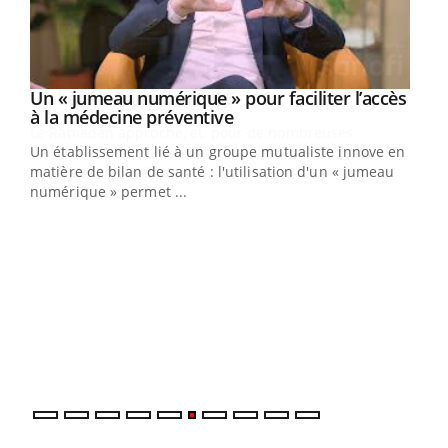
Un « jumeau numérique » pour faciliter l’accès
Youtube
Youtube
à la médecine préventive
Un établissement lié à un groupe mutualiste innove en
e
matière de bilan de santé : l'utilisation d'un « jumeau
numérique » permet ...
COU
You
Coup
vous
épis