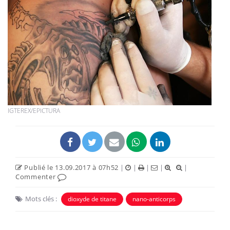
IGTEREX/EPICTURA
Publié le 13.09.2017 à 07h52
|
|
|
|
|
Commenter
Mots clés :
dioxyde de titane
nano-anticorps