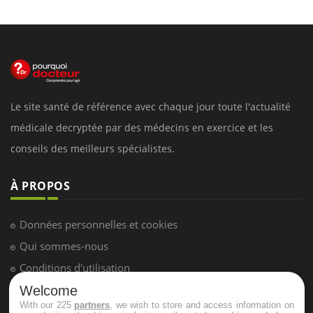
Le site santé de référence avec chaque jour toute l'actualité
médicale decryptée par des médecins en exercice et les
conseils des meilleurs spécialistes.
À PROPOS
Données personnelles et cookies
Qui sommes-nous
Conditions d'utilisation
Plan du site
Welcome
With our 225
partners
, we wish to store and access information on
Mentions Légales