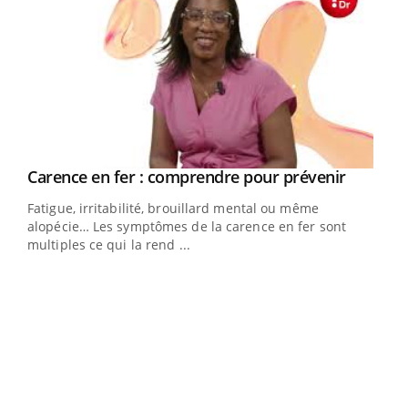
Youtube
a
Carence en fer : comprendre pour prévenir
Youtube
Fatigue, irritabilité, brouillard mental ou même
s non
alopécie… Les symptômes de la carence en fer sont
multiples ce qui la rend ...
Ins
You
par
En 2
ento