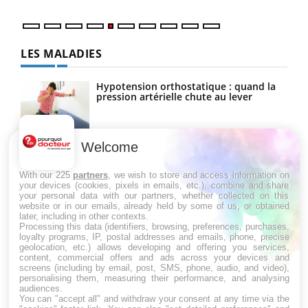
LES MALADIES
Hypotension orthostatique : quand la
pression artérielle chute au lever
Welcome
Drépanocytose : une déformation des
globules rouges aux conséquences
graves
With our 225
partners
, we wish to store and access information on
your devices (cookies, pixels in emails, etc.), combine and share
your personal data with our partners, whether collected on this
website or in our emails, already held by some of us, or obtained
Maladie de Charcot (Sclérose latérale
later, including in other contexts.
amyotrophique)
Processing this data (identifiers, browsing, preferences, purchases,
loyalty programs, IP, postal addresses and emails, phone, precise
geolocation, etc.) allows developing and offering you services,
content, commercial offers and ads across your devices and
screens (including by email, post, SMS, phone, audio, and video),
personalising them, measuring their performance, and analysing
audiences.
You can "accept all" and withdraw your consent at any time via the