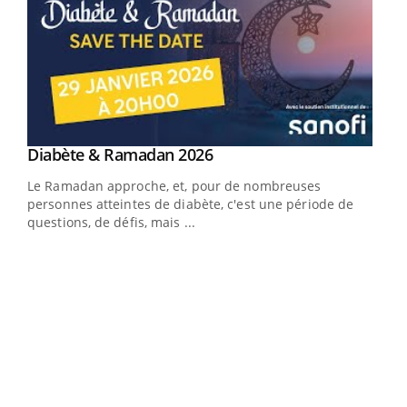
Youtube
Diabète & Ramadan 2026
Youtube
Le Ramadan approche, et, pour de nombreuses
vie !
personnes atteintes de diabète, c'est une période de
…
questions, de défis, mais ...
Un 
You
à l
Un é
mati
numé