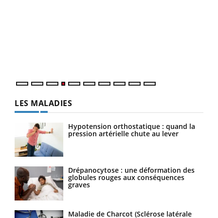
Dia
You
Le 
pers
ques
LES MALADIES
Hypotension orthostatique : quand la
pression artérielle chute au lever
Drépanocytose : une déformation des
globules rouges aux conséquences
graves
Maladie de Charcot (Sclérose latérale