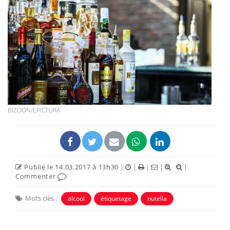
BIZOON/EPICTURA
Publié le 14.03.2017 à 13h30
|
|
|
|
|
Commenter
Mots clés :
alcool
étiquetage
nutella