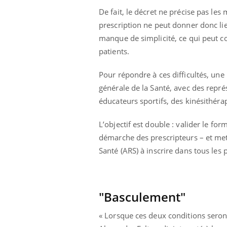
bles du sommeil
Syndrome métabolique :
De fait, le décret ne précise pas les
t votre cerveau !
quels sont les meilleurs
exercices physiques ?
prescription ne peut donner donc li
manque de simplicité, ce qui peut cons
patients.
Pour répondre à ces difficultés, une r
générale de la Santé, avec des repré
éducateurs sportifs, des kinésithérap
L’objectif est double : valider le fo
démarche des prescripteurs – et mett
Santé (ARS) à inscrire dans tous les 
"Basculement"
« Lorsque ces deux conditions seront