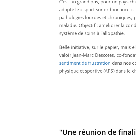
C’est un grand pas, pour un pays c
adopté le « sport sur ordonnance ». 
pathologies lourdes et chroniques, p
maladie. Objectif : améliorer la co
système de soins à l’allopathie.
Belle initiative, sur le papier, mais e
valoir Jean-Marc Descotes, co-fondat
sentiment de frustration
dans nos col
physique et sportive (APS) dans le ch
 caries pouvaient
Mon enfant est-il trop
disparaître sans
sensible ou simplement
e ?
très empathique ?
solaire du 12 août
Bébés, jeunes enfants :
erres adaptés,
quelle trousse à
dispensable pour
pharmacie pour les
 des yeux”
vacances ?
"Une réunion de final