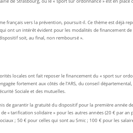
mairie de Strasbourg, où le « sport sur ordonnance » est en place 
me français vers la prévention, poursuit-il. Ce thème est déjà repr
, qui ont un intérêt évident pour les modalités de financement de
ispositif soit, au final, non remboursé ».
e
orités locales ont fait reposer le financement du « sport sur ord
t engagée fortement aux côtés de l’ARS, du conseil départemental
écurité Sociale et des mutuelles.
is de garantir la gratuité du dispositif pour la première année d
e « tarification solidaire » pour les autres années (20 € par an 
ociaux ; 50 € pour celles qui sont au Smic ; 100 € pour les salair