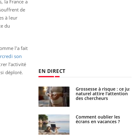
, la France a
souffrent de
es à leur
ce du
comme l’a fait
rcredi son
er l’activité
EN DIRECT
si déploré.
e à risque : ce jus
Cancer colorectal : une
attire l'attention
stratégie simple aurait
rcheurs
changé la donne au Pays
basque
 oublier les
Chikungunya, dengue,
en vacances ?
West Nile : que se passe-
t-il dans le sud de la
France ?