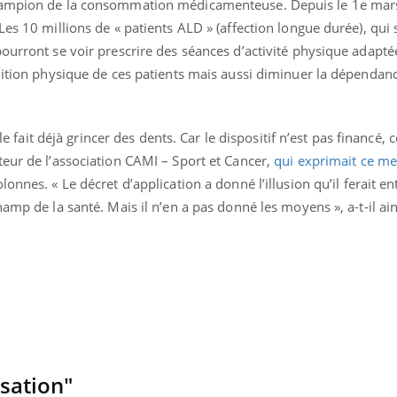
hampion de la consommation médicamenteuse. Depuis le 1e mars
Les 10 millions de « patients ALD » (affection longue durée), qui 
ourront se voir prescrire des séances d’activité physique adapté
ndition physique de ces patients mais aussi diminuer la dépendan
lle fait déjà grincer des dents. Car le dispositif n’est pas financé, 
eur de l’association CAMI – Sport et Cancer,
qui exprimait ce me
onnes. « Le décret d’application a donné l’illusion qu’il ferait entr
amp de la santé. Mais il n’en a pas donné les moyens », a-t-il ain
Comment éviter une otite
Grossess
pendant les vacances ?
naturel 
des che
Hantavirus : un cas
Comment
détecté chez un touriste
écrans 
en France
isation"