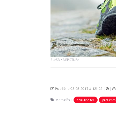
BLASBIKE/EPICTURA
Publié le 03.03.2017 à 12h22
|
|
Mots clés :
spiruline fer
prêt immo