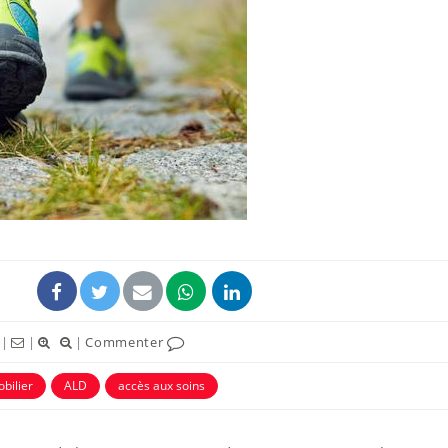
|
|
|
Commenter
bilier
ALD
accès aux soins