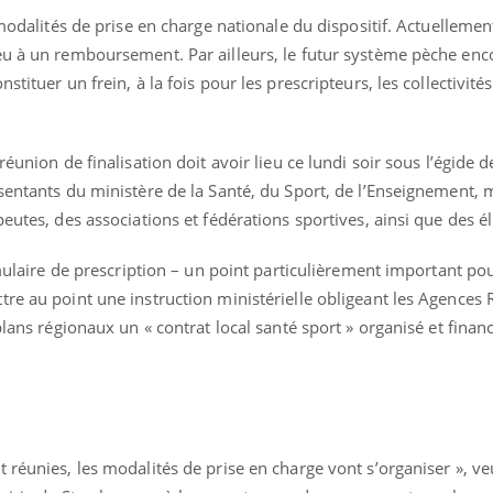
Mortalité infantile : un
Toujour
 modalités de prise en charge nationale du dispositif. Actuellement
rapport s’interroge sur
comment
son taux élevé en France
empiète
eu à un remboursement. Par ailleurs, le futur système pèche enc
sur nos 
tituer un frein, à la fois pour les prescripteurs, les collectivités
éunion de finalisation doit avoir lieu ce lundi soir sous l’égide d
sentants du ministère de la Santé, du Sport, de l’Enseignement, 
eutes, des associations et fédérations sportives, ainsi que des é
rmulaire de prescription – un point particulièrement important pour
re au point une instruction ministérielle obligeant les Agences 
plans régionaux un « contrat local santé sport » organisé et finan
 réunies, les modalités de prise en charge vont s’organiser », ve