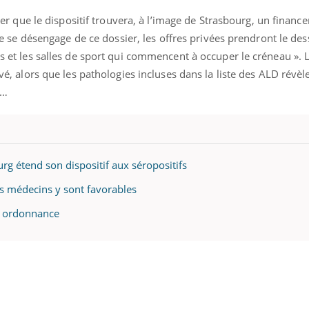
arier que le dispositif trouvera, à l’image de Strasbourg, un financ
iale se désengage de ce dossier, les offres privées prendront le des
ls et les salles de sport qui commencent à occuper le créneau ». 
éma Chronique des Mains : se
Diabète & Ramadan 
tube
Youtube
levé, alors que les pathologies incluses dans la liste des ALD révè
Youtube
parer pour l’été !
Le Ramadan approche, et,
e…
é arrive… et avec lui, un tout nouveau
nombreuses personnes at
me de vie ! Vacances, plage, piscine,
diabète, c'est une périod
il, activités en plein air… Nos mains
défis, mais ...
 ...
rg étend son dispositif aux séropositifs
s médecins y sont favorables
ur ordonnance