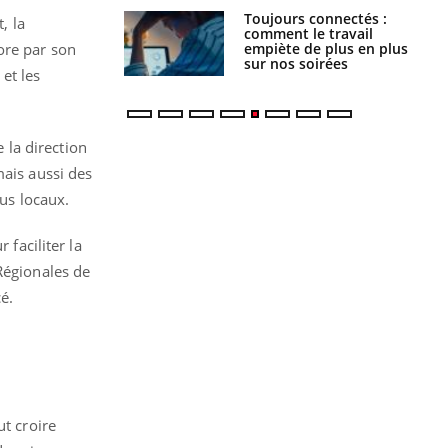
s connectés :
Les médicaments GLP-1
, la
 le travail
protègent-ils aussi les os
 de plus en plus
?
ore par son
soirées
 et les
e la direction
mais aussi des
lus locaux.
 faciliter la
Régionales de
cé.
ut croire