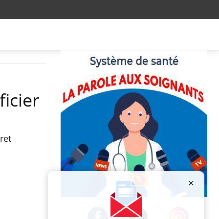
icier
ret
Publicité