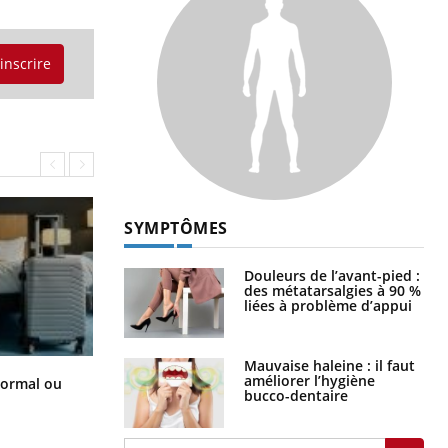
'inscrire
SYMPTÔMES
Douleurs de l’avant-pied :
des métatarsalgies à 90 %
liées à problème d’appui
Mauvaise haleine : il faut
Et si les caries pouvaient bientôt
améliorer l’hygiène
normal ou
disparaître sans plombage ?
bucco-dentaire