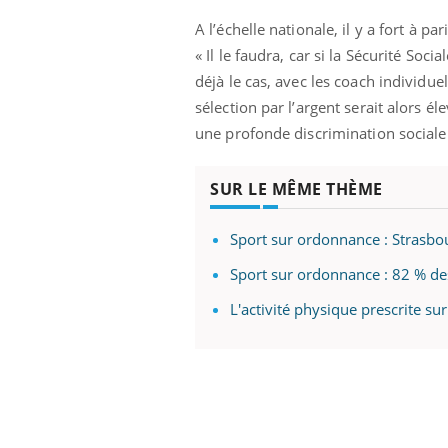
A l’échelle nationale, il y a fort à p
« Il le faudra, car si la Sécurité Soc
déjà le cas, avec les coach individue
prendre pour
Insuline & Charge mentale : et si on
Ecz
Youtube
You
sélection par l’argent serait alors é
Youtube
osait en parler??
pré
une profonde discrimination social
llard mental ou
En 2026, l'insuline dans le diabète de type 2
L'ét
tômes de la
reste entourée d'idées reçues chez les
ryth
SUR LE MÊME THÈME
les ce qui la rend
patients comme parfois chez les soignants.
sole
sont
Sport sur ordonnance : Strasbou
Sport sur ordonnance : 82 % de
L'activité physique prescrite s