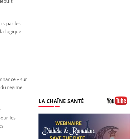
depuis
is par les
 la logique
onnance » sur
, du régime
LA CHAÎNE SANTÉ
e
Youtube
pour les
es