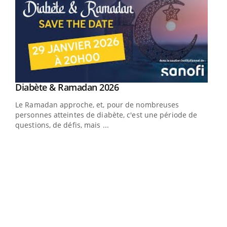
Youtube
Diabète & Ramadan 2026
Youtube
Le Ramadan approche, et, pour de nombreuses
vie !
personnes atteintes de diabète, c'est une période de
…
questions, de défis, mais ...
Un 
You
à l
Un é
mati
numé