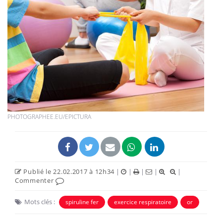
PHOTOGRAPHEE.EU/EPICTURA
Publié le 22.02.2017 à 12h34
|
|
|
|
|
Commenter
Mots clés :
spiruline fer
exercice respiratoire
or