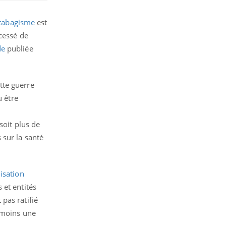
tabagisme
est
cessé de
de
publiée
tte guerre
u être
soit plus de
 sur la santé
isation
 et entités
pas ratifié
u moins une