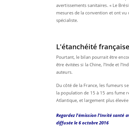
mut
air… Nos mains
défis, mais ...
avertissements sanitaires. « Le Brés
sant
mesures de la convention et ont vu 
num
spécialiste.
L'étanchéité français
Pourtant, le bilan pourrait être enc
être évitées si la Chine, l’Inde et l
auteurs.
Du côté de la France, les fumeurs se
la population de 15 à 15 ans fume r
Atlantique, et largement plus élev
Regardez l'émission l'Invité santé a
diffusée le 6 octobre 2016