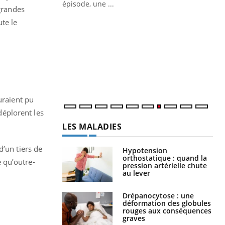
Docteur reçoivent Régis Blugeon, DRH et
épisode, une ...
 grandes
directeur ...
Ec
te le
You
quo
Dan
der
com
et é
uraient pu
 déplorent les
LES MALADIES
d’un tiers de
Hypotension
orthostatique : quand la
 qu’outre-
pression artérielle chute
au lever
Drépanocytose : une
déformation des globules
rouges aux conséquences
graves