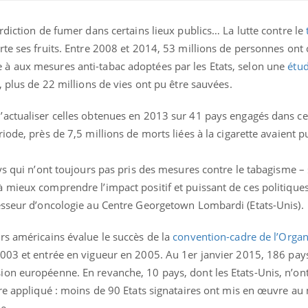
rdiction de fumer dans certains lieux publics… La lutte contre le
te ses fruits. Entre 2008 et 2014, 53 millions de personnes ont 
à aux mesures anti-tabac adoptées par les Etats, selon une
étu
, plus de 22 millions de vies ont pu être sauvées.
actualiser celles obtenues en 2013 sur 41 pays engagés dans ce
ode, près de 7,5 millions de morts liées à la cigarette avaient p
ys qui n’ont toujours pas pris des mesures contre le tabagisme – 
 mieux comprendre l’impact positif et puissant de ces politiques
esseur d’oncologie au Centre Georgetown Lombardi (Etats-Unis).
rs américains évalue le succès de la
convention-cadre de l’Organ
003 et entrée en vigueur en 2005. Au 1er janvier 2015, 186 pays
on européenne. En revanche, 10 pays, dont les Etats-Unis, n’ont 
ire appliqué : moins de 90 Etats signataires ont mis en œuvre a
e.