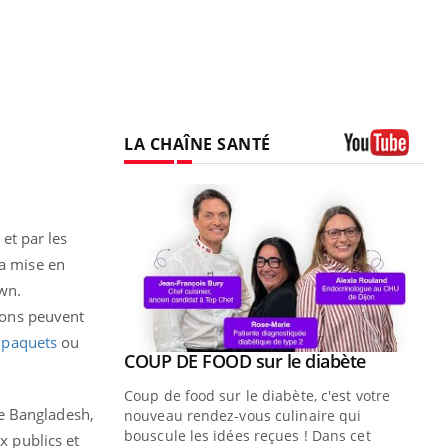
LA CHAÎNE SANTÉ
Youtube
 et par les
la mise en
own.
lions peuvent
s paquets
ou
Youtube
COUP DE FOOD sur le diabète
Quand l’entreprise mise sur le bien
Youtube
Youtube
Youtube
être global
Coup de food sur le diabète, c'est votre
le Bangladesh,
"Les rendez-vous de la santé et de la
nouveau rendez-vous culinaire qui
qualité de vie au travail" de Pourquoi
bouscule les idées reçues ! Dans cet
x publics et