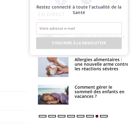
Restez connecté à toute l’actualité de la
Twitter
Facebook
Instagram
Santé
EN DIRECT
Légionellose en Suisse :
Bilan prévention : ce que
quelle est l’origine de la
les kinés pourront
contamination ?
bientôt faire
S'INSCRIRE À LA NEWSLETTER
Allergies alimentaires :
TDAH : quel est ce
une nouvelle arme contre
traitement autorisé aux
les réactions sévères
États-Unis ?
Comment gérer le
Cerveau : le mystère de la
sommeil des enfants en
"madeleine de Proust"
vacances ?
enfin expliqué