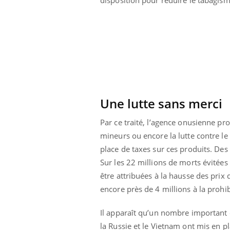
Une lutte sans merci
Par ce traité, l’agence onusienne prom
mineurs ou encore la lutte contre le
place de taxes sur ces produits. Des
Sur les 22 millions de morts évitées 
être attribuées à la hausse des prix
Youtube
 Mains : se
Diabète & Ramadan 2026
Un 
Youtube
You
encore près de 4 millions à la prohi
outube
fac
Le Ramadan approche, et, pour de
pré
Il apparaît qu’un nombre important 
un tout nouveau
nombreuses personnes atteintes de
Un 
lage, piscine,
diabète, c'est une période de questions, de
la Russie et le Vietnam ont mis en pl