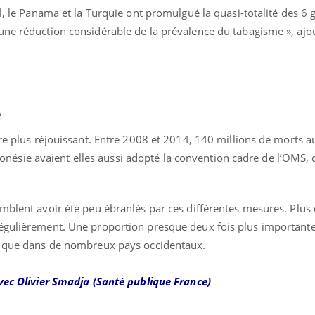
ualiste innove en matière de bilan de
il, le Panama et la Turquie ont promulgué la quasi-totalité des 6
é : l'utilisation d'un « jumeau
une réduction considérable de la prévalence du tabagisme », ajou
érique » permet ...
e
ore plus réjouissant. Entre 2008 et 2014, 140 millions de morts a
’Indonésie avaient elles aussi adopté la convention cadre de l’OMS,
mblent avoir été peu ébranlés par ces différentes mesures. Plus 
égulièrement. Une proportion presque deux fois plus importante
ée que dans de nombreux pays occidentaux.
vec Olivier Smadja (
Santé publique France)