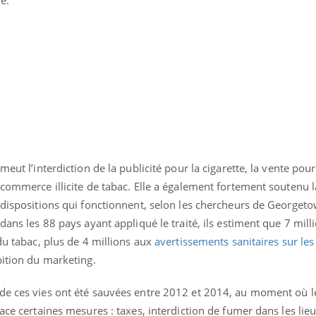
eut l’interdiction de la publicité pour la cigarette, la vente pour
 commerce illicite de tabac. Elle a également fortement soutenu 
 dispositions qui fonctionnent, selon les chercheurs de Georget
dans les 88 pays ayant appliqué le traité, ils estiment que 7 mil
 du tabac, plus de 4 millions aux
avertissements sanitaires sur le
« jumeau numérique » pour
tube
bition du marketing.
iliter l’accès à la médecine
Youtube
ventive
de ces vies ont été sauvées entre 2012 et 2014, au moment où 
établissement lié à un groupe
ace certaines mesures : taxes, interdiction de fumer dans les lieu