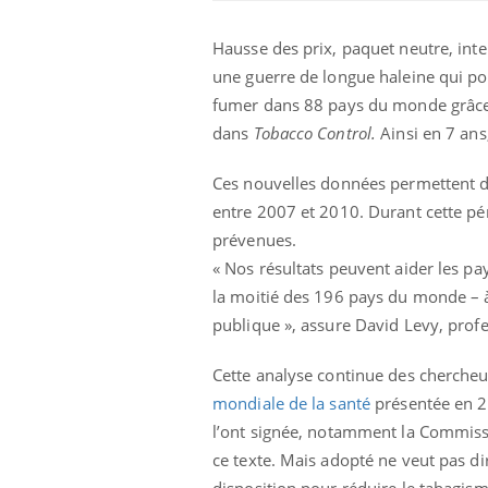
Hausse des prix, paquet neutre, inte
une guerre de longue haleine qui por
fumer dans 88 pays du monde grâce 
dans
Tobacco Control.
Ainsi en 7 ans
Ces nouvelles données permettent d’
entre 2007 et 2010. Durant cette péri
prévenues.
« Nos résultats peuvent aider les pa
la moitié des 196 pays du monde – à
publique », assure David Levy, prof
Cette analyse continue des chercheu
mondiale de la santé
présentée en 2
l’ont signée, notamment la Commissi
ce texte. Mais adopté ne veut pas d
disposition pour réduire le tabagism