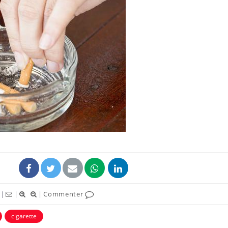
Le smartphone nuit-il à
l'apprentissage de la
lecture ?
Mordue par une tique en
vacances, elle reste dans
le coma pendant 42 jours
Mordue par un
barracuda, une petite fille
secourue grâce à un
réflexe essentiel
|
|
|
Commenter
cigarette