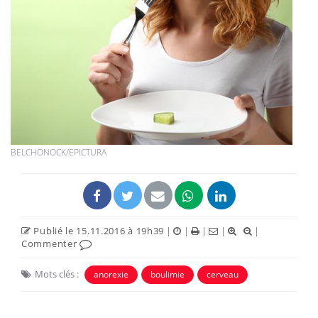
BELCHONOCK/EPICTURA
Publié le 15.11.2016 à 19h39
|
|
|
|
|
Commenter
Mots clés :
anorexie
boulimie
cerveau