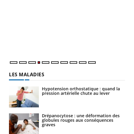
Dia
You
Le 
pers
ques
LES MALADIES
Hypotension orthostatique : quand la
pression artérielle chute au lever
Drépanocytose : une déformation des
globules rouges aux conséquences
graves