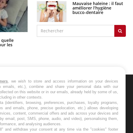
Mauvaise haleine : il faut
améliorer l’hygiène
bucco-dentaire
Syndrome métabolique : quels sont
 quelle
les meilleurs exercices physiques ?
ur les
tners
, we wish to store and access information on your devices
in emails, etc.), combine and share your personal data with our
ER
ollected on this website or in our emails, already held by some of us,
ncluding in other contexts.
ta (identifiers, browsing, preferences, purchases, loyalty programs,
s les semaines les meilleures
es and emails, phone, precise geolocation, etc.) allows developing
ervices, content, commercial offers and ads across your devices and
 by email, post, SMS, phone, audio, and video), personalising them,
rformance, and analysing audiences.
l" and withdraw your consent at any time via the "cookies" footer