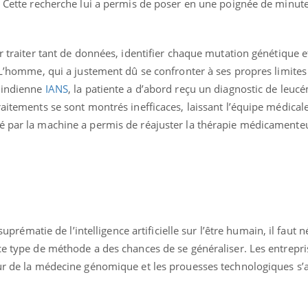
e. Cette recherche lui a permis de poser en une poignée de minut
r traiter tant de données, identifier chaque mutation génétique et
. L’homme, qui a justement dû se confronter à ses propres limites
e indienne
IANS
, la patiente a d’abord reçu un diagnostic de leuc
raitements se sont montrés inefficaces, laissant l’équipe médical
é par la machine a permis de réajuster la thérapie médicamente
a suprématie de l’intelligence artificielle sur l’être humain, il faut
ce type de méthode a des chances de se généraliser. Les entrepri
eur de la médecine génomique et les prouesses technologiques s’a