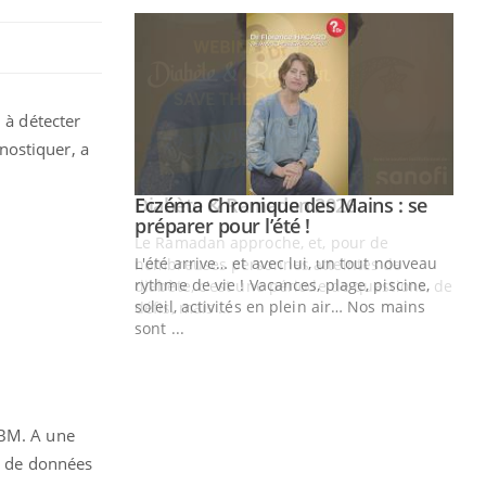
 à détecter
nostiquer, a
Youtube
 Mains : se
Diabète & Ramadan 2026
Youtube
outube
Le Ramadan approche, et, pour de
 un tout nouveau
nombreuses personnes atteintes de
plage, piscine,
diabète, c'est une période de questions, de
 air… Nos mains
défis, mais ...
Un
You
fac
pr
Un 
IBM. A une
mut
ns de données
san