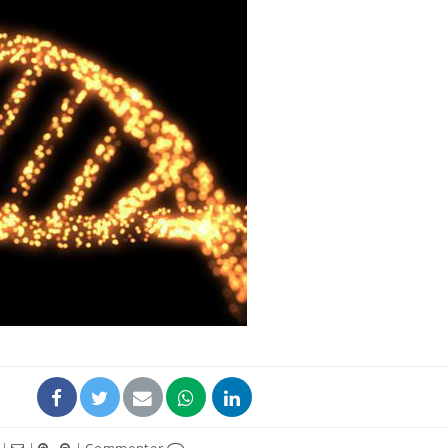
Mortalité infantile : un
Toujour
rapport s’interroge sur
comment
son taux élevé en France
empiète
sur nos 
Grossesse à risque : ce jus
Cancer c
naturel attire l'attention
stratégi
des chercheurs
changé 
basque
Comment oublier les
Chikung
écrans en vacances ?
West Nil
t-il dan
France ?
|
|
|
Commenter