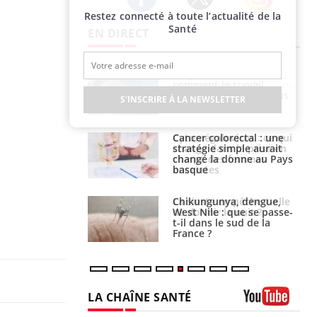
Restez connecté à toute l’actualité de la
Twitter
Facebook
Instagram
Santé
EN DIRECT
s connectés :
Les médicaments GLP-1
 le travail
protègent-ils aussi les os
 de plus en plus
?
S'INSCRIRE À LA NEWSLETTER
soirées
olorectal : une
Cytomégalovirus : ce qui
e simple aurait
change dans la prise en
la donne au Pays
charge des femmes
enceintes
unya, dengue,
La sieste empêche-t-elle
e : que se passe-
de dormir la nuit ?
s le sud de la
LA CHAÎNE SANTÉ
Youtube