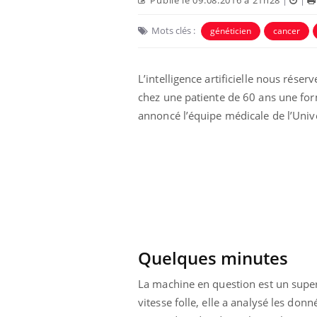
Mots clés :
généticien
cancer
L’intelligence artificielle nous rés
chez une patiente de 60 ans une for
annoncé l’équipe médicale de l’Univ
 Mains :
Carence en fer : comprendre pour
Ins
Youtube
You
Youtube
Youtube
prévenir
osa
aciles à aborder...
Fatigue, irritabilité, brouillard mental ou
En 2
poser des
même alopécie… Les symptômes de la
rest
'un proche c'est
carence en fer sont multiples ce qui la rend
pat
...
Quelques minutes
La machine en question est un super
vitesse folle, elle a analysé les do