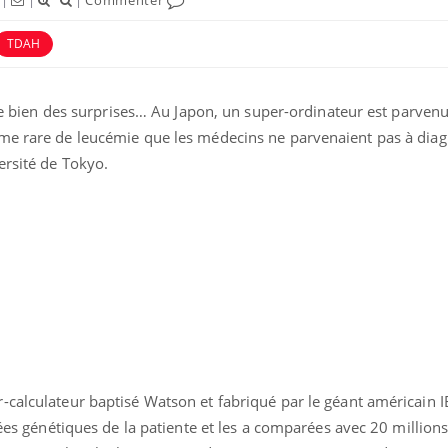
TDAH
erve bien des surprises… Au Japon, un super-ordinateur est parvenu
me rare de leucémie que les médecins ne parvenaient pas à diag
ersité de Tokyo.
uline & Charge mentale : et si on
Eczéma Chronique des
tube
Youtube
Youtube
Y
it en parler??
préparer pour l’été !
026, l'insuline dans le diabète de type 2
L'été arrive… et avec lui,
e entourée d'idées reçues chez les
rythme de vie ! Vacances, 
ients comme parfois chez les soignants.
soleil, activités en plein
sont ...
-calculateur baptisé Watson et fabriqué par le géant américain 
nnées génétiques de la patiente et les a comparées avec 20 millio