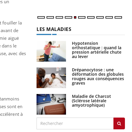
es un
num
 fouiller la
LES MALADIES
 avant de
émie aiguë
Hypotension
e dans le
orthostatique : quand la
pression artérielle chute
use, avec des
au lever
Drépanocytose : une
déformation des globules
rouges aux conséquences
graves
Maladie de Charcot
 néanmoins
(Sclérose latérale
amyotrophique)
ses sont en
ccélèrent à