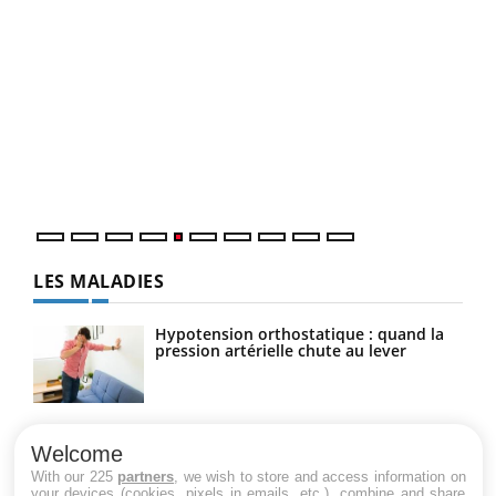
Un 
You
à l
Un é
mati
numé
LES MALADIES
Hypotension orthostatique : quand la
pression artérielle chute au lever
Drépanocytose : une déformation des
globules rouges aux conséquences
Welcome
graves
With our 225
partners
, we wish to store and access information on
your devices (cookies, pixels in emails, etc.), combine and share