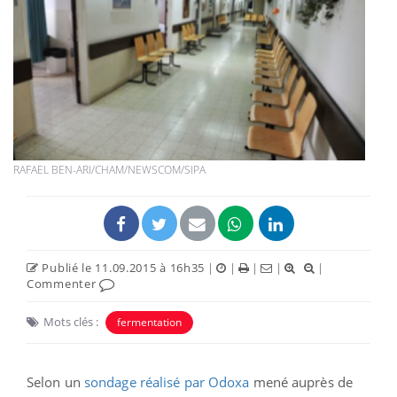
RAFAEL BEN-ARI/CHAM/NEWSCOM/SIPA
Publié le 11.09.2015 à 16h35
|
|
|
|
|
Commenter
Mots clés :
fermentation
Selon un
sondage réalisé par Odoxa
mené auprès de