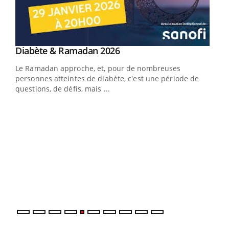
Youtube
Diabète & Ramadan 2026
Youtube
Le Ramadan approche, et, pour de nombreuses
vie !
personnes atteintes de diabète, c'est une période de
…
questions, de défis, mais ...
Un 
You
à l
Un é
mati
numé