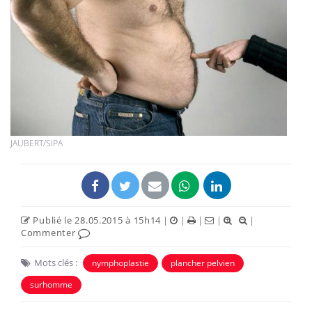
JAUBERT/SIPA
Publié le 28.05.2015 à 15h14
|
|
|
|
|
Commenter
Mots clés :
nymphoplastie
plancher pelvien
surhomme