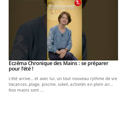
Eczéma Chronique des Mains : se préparer
Youtube
Youtube
pour l’été !
L'été arrive… et avec lui, un tout nouveau rythme de vie !
Vacances, plage, piscine, soleil, activités en plein air…
Nos mains sont ...
Dia
You
Le 
pers