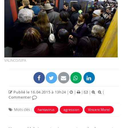
VALINCO/SIPA
Publié le 16.04.2015 à 13h24
|
|
|
|
|
Commenter
Mots clés :
hantavirus
agression
Vincent Morel