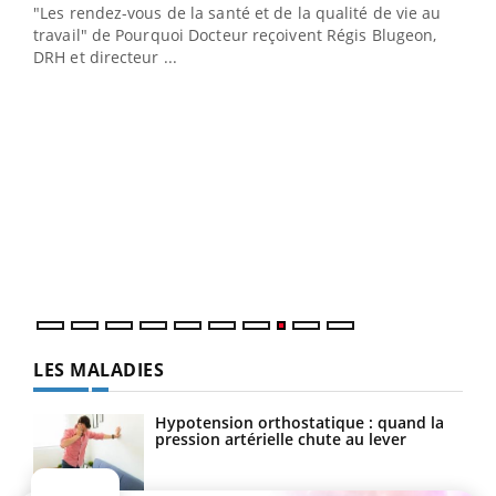
ndez-
"Les rendez-vous de la santé et de la qualité de vie au
cet
travail" de Pourquoi Docteur reçoivent Régis Blugeon,
DRH et directeur ...
Ecz
You
(3/3
Dans
vous
quot
LES MALADIES
Hypotension orthostatique : quand la
pression artérielle chute au lever