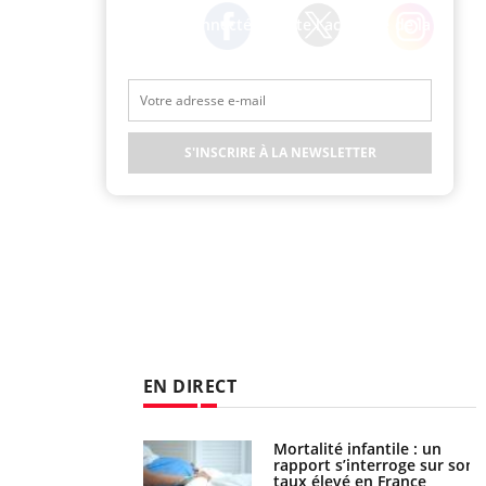
Restez connecté à toute l’actualité de la
Santé
Twitter
Facebook
Instagram
S'INSCRIRE À LA NEWSLETTER
EN DIRECT
e métabolique :
Mortalité infantile : un
nt les meilleurs
rapport s’interroge sur son
s physiques ?
taux élevé en France