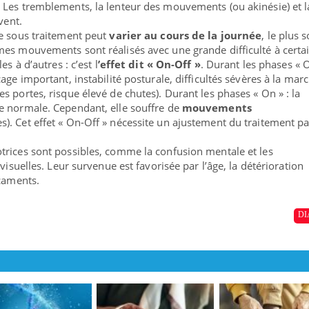
 Les tremblements, la lenteur des mouvements (ou akinésie) et l
vent.
de sous traitement peut
varier au cours de la journée
, le plus 
es mouvements sont réalisés avec une grande difficulté à certa
s à d’autres : c’est l
’effet dit « On-Off »
. Durant les phases « Of
age important, instabilité posturale, difficultés sévères à la mar
 portes, risque élevé de chutes). Durant les phases « On » : la
e normale. Cependant, elle souffre de
mouvements
s). Cet effet « On-Off » nécessite un ajustement du traitement pa
trices sont possibles, comme la confusion mentale et les
visuelles. Leur survenue est favorisée par l’âge, la détérioration
icaments.
DI