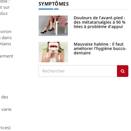
ble :
SYMPTÔMES
t sur
plus
Douleurs de l’avant-pied :
des métatarsalgies à 90 %
liées à problème d’appui
nviron
u dans
rtains
Mauvaise haleine : il faut
améliorer l’hygiène bucco-
dentaire
ppement
t des
 varie
ices)