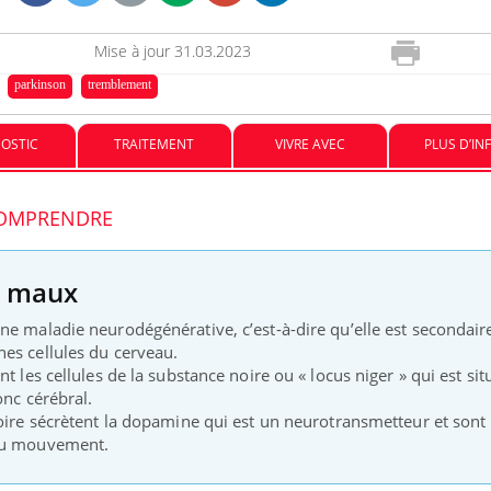
Mise à jour
31.03.2023
Mon enfant est-il trop
Comment
sensible ou simplement
pendant
parkinson
tremblement
très empathique ?
OSTIC
TRAITEMENT
VIVRE AVEC
PLUS D’IN
Bébés, jeunes enfants :
Hantavir
quelle trousse à pharmacie
chez un 
pour les vacances ?
 COMPRENDRE
s maux
ne maladie neurodégénérative, c’est-à-dire qu’elle est secondair
es cellules du cerveau.
t les cellules de la substance noire ou « locus niger » qui est sit
onc cérébral.
noire sécrètent la dopamine qui est un neurotransmetteur et sont
 du mouvement.