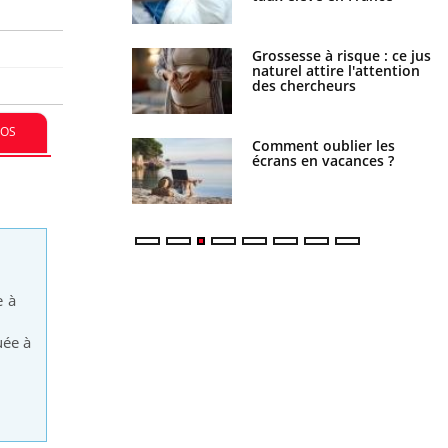
 éviter une otite
Grossesse à risque : ce jus
 les vacances ?
naturel attire l'attention
des chercheurs
FOS
us : un cas détecté
Comment oublier les
touriste en France
écrans en vacances ?
e à
uée à