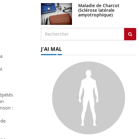
Maladie de Charcot
(Sclérose latérale
amyotrophique)
J'AI MAL
La
t
répétés
un
inson :
s
 de