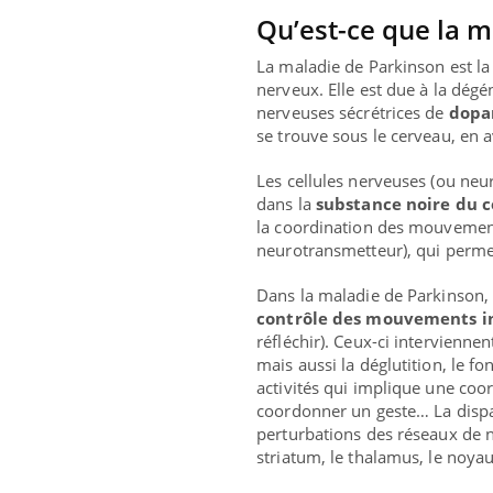
Qu’est-ce que la m
La maladie de Parkinson est l
nerveux. Elle est due à la dégé
nerveuses sécrétrices de
dopa
se trouve sous le cerveau, en a
Les cellules nerveuses (ou ne
dans la
substance noire du 
la coordination des mouvemen
neurotransmetteur), qui perm
Dans la maladie de Parkinson, 
contrôle des mouvements i
réfléchir). Ceux-ci intervienne
Eczé
Yout
mais aussi la déglutition, le f
expl
activités qui implique une coor
coordonner un geste… La dispa
Il y 
perturbations des réseaux de n
d'aut
striatum, le thalamus, le noy
sur l