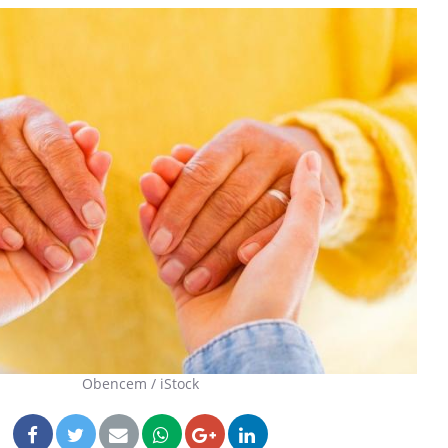
Obencem / iStock
Les troubles du sommeil
Syndrom
modifient votre cerveau !
quels so
exercice