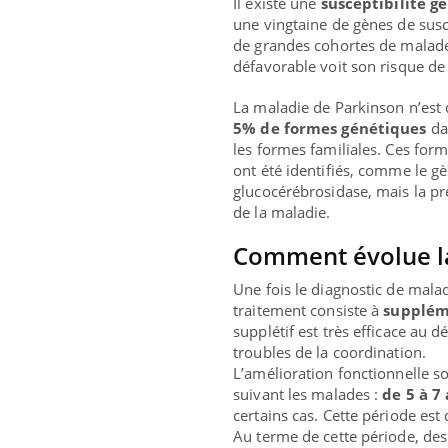
Il existe une
susceptibilité g
une vingtaine de gènes de susce
de grandes cohortes de malade
défavorable voit son risque de
La maladie de Parkinson n’est 
5% de formes génétiques
dan
les formes familiales. Ces form
ont été identifiés, comme le gè
glucocérébrosidase, mais la p
de la maladie.
Comment évolue la
Une fois le diagnostic de mala
traitement consiste à
supplém
supplétif est très efficace au 
troubles de la coordination.
L’amélioration fonctionnelle s
suivant les malades :
de 5 à 7
certains cas. Cette période est 
Au terme de cette période, de