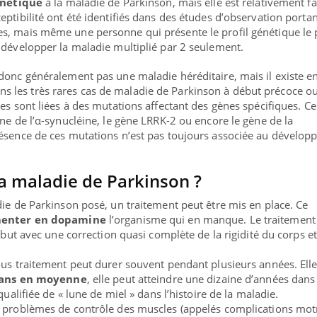
énétique
à la maladie de Parkinson, mais elle est relativement fai
ptibilité ont été identifiés dans des études d’observation portan
s, mais même une personne qui présente le profil génétique le 
 développer la maladie multiplié par 2 seulement.
donc généralement pas une maladie héréditaire, mais il existe e
s les très rares cas de maladie de Parkinson à début précoce o
es sont liées à des mutations affectant des gènes spécifiques. Ce
ne de l’α-synucléine, le gène LRRK-2 ou encore le gène de la
résence de ces mutations n’est pas toujours associée au dévelo
 maladie de Parkinson ?
die de Parkinson posé, un traitement peut être mis en place. Ce
enter en dopamine
l’organisme qui en manque. Le traitement
début avec une correction quasi complète de la rigidité du corps e
ous traitement peut durer souvent pendant plusieurs années. Elle
 ans en moyenne
, elle peut atteindre une dizaine d’années dans
qualifiée de « lune de miel » dans l’histoire de la maladie.
s problèmes de contrôle des muscles (appelés complications motr