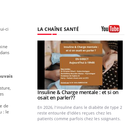
LA CHAÎNE SANTÉ
ui-ci
Youtube
mine
 dans
uvais
sture,
prendre pour
Insuline & Charge mentale : et si on
Youtube
es
Youtube
osait en parler??
e de
illard mental ou
En 2026, l'insuline dans le diabète de type 2
 : le
tômes de la
reste entourée d'idées reçues chez les
les ce qui la rend
patients comme parfois chez les soignants.