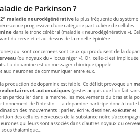
aladie de Parkinson ?
e
a
2
maladie neurodégénérative
la plus fréquente du système
nérescence progressive d’une catégorie particulière de cellules
mine
dans le tronc cérébral (maladie « neurodégénérative »). Cel
vant du cervelet et au-dessus de la moelle épinière.
urones) qui sont concernées sont ceux qui produisent de la dopa
cerveau
(ou noyaux du « locus niger »). Or, celle-ci est impliquée
ts. La dopamine est un messager chimique (appelé
et aux neurones de communiquer entre eux.
la production de dopamine est faible. Ce déficit provoque un
ma
nvolontaires et automatiques
(gestes acquis que l’on fait sans
nt en particulier dans la marche, les mouvements du bras et la po
ma Chronique des Mains :
Carence en fer : com
ube
Youtube
onctionnement de l’intestin... La dopamine participe donc à toute l
Youtube
Youtube
iquer ma maladie
prévenir
dination des mouvements : parler, écrire, dessiner, exécuter et
rition des cellules nerveuses de la substance noire s'accompagn
a des sujets qui sont faciles à aborder...
Fatigue, irritabilité, brou
eurones qui leurs sont associés dans d’autres noyaux du cerveau
res non ! D'un côté, poser des questions
même alopécie… Les symp
au sous thalamique…
a maladie d'un proche c'est montrer ...
carence en fer sont multip
...