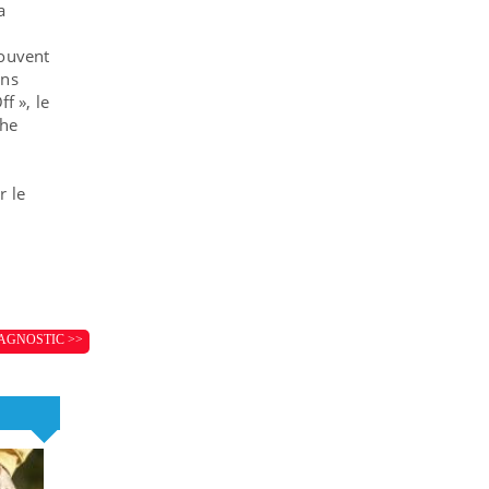
a
souvent
ins
f », le
che
r le
AGNOSTIC >>