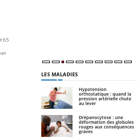
Y
p
L
r
s
..
t 65
 un
LES MALADIES
Hypotension
orthostatique : quand la
pression artérielle chute
au lever
Drépanocytose : une
déformation des globules
rouges aux conséquences
graves