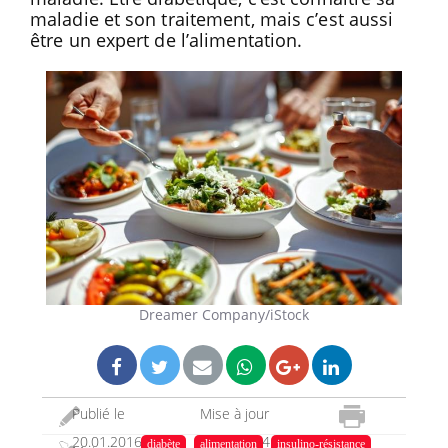
maladie et son traitement, mais c’est aussi
être un expert de l’alimentation.
Dreamer Company/iStock
Publié le
Mise à jour
20.01.2016
15.01.2024
diabète
alimentation
insulino-résistance