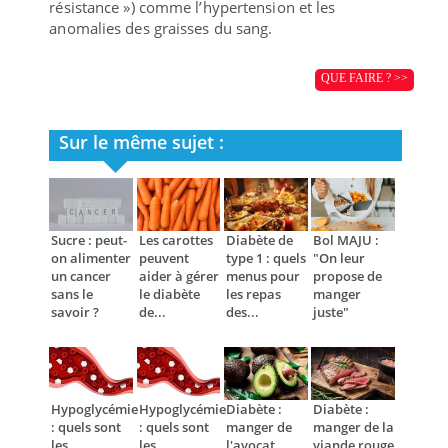
résistance ») comme l’hypertension et les
anomalies des graisses du sang.
QUE FAIRE ? >>
Sur le même sujet :
Sucre : peut-
Les carottes
Diabète de
Bol MAJU :
on alimenter
peuvent
type 1 : quels
"On leur
un cancer
aider à gérer
menus pour
propose de
sans le
le diabète
les repas
manger
savoir ?
de...
des...
juste"
Hypoglycémie
Hypoglycémie
Diabète :
Diabète :
: quels sont
: quels sont
manger de
manger de la
les
les
l'avocat
viande rouge