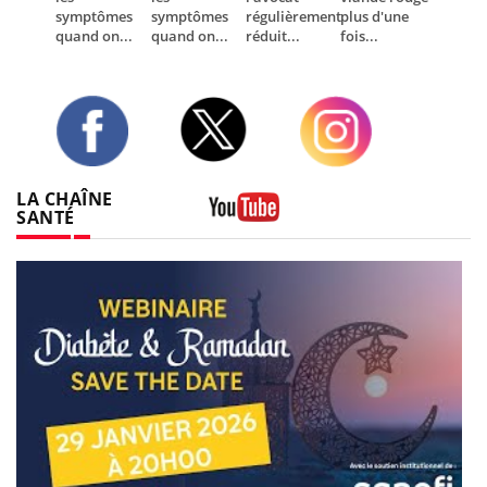
symptômes
symptômes
régulièrement
plus d'une
quand on...
quand on...
réduit...
fois...
Twitter
Facebook
Instagram
LA CHAÎNE
SANTÉ
Youtube