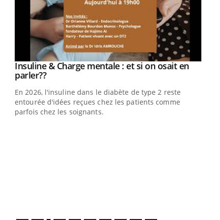
Youtube
Insuline & Charge mentale : et si on osait en
Youtube
Youtube
parler??
En 2026, l'insuline dans le diabète de type 2 reste
entourée d'idées reçues chez les patients comme
parfois chez les soignants.
Ecz
You
pour
L'ét
Vaca
Nos 