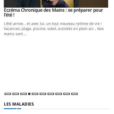
Eczéma Chronique des Mains : se préparer pour
Youtube
Youtube
l’été !
e
L'été arrive… et avec lui, un tout nouveau rythme de vie !
Vacances, plage, piscine, soleil, activités en plein air… Nos
mains sont ...
D
Yo
L
at
dé
LES MALADIES