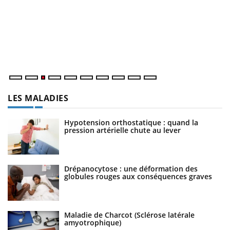
E
Yo
l’
L'
Va
ma
LES MALADIES
Hypotension orthostatique : quand la
pression artérielle chute au lever
Drépanocytose : une déformation des
globules rouges aux conséquences graves
Maladie de Charcot (Sclérose latérale
amyotrophique)